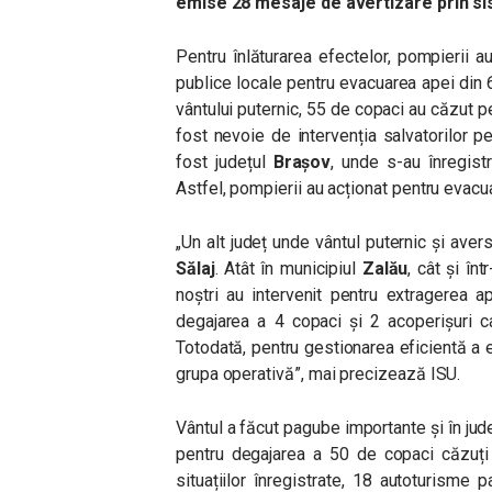
emise 28 mesaje de avertizare prin s
Pentru înlăturarea efectelor, pompierii au 
publice locale pentru evacuarea apei din 
vântului puternic, 55 de copaci au căzut pe
fost nevoie de intervenția salvatorilor p
fost județul
Brașov
, unde s-au înregistra
Astfel, pompierii au acționat pentru evacua
„Un alt județ unde vântul puternic și aver
Sălaj
. Atât în municipiul
Zalău
, cât și în
noștri au intervenit pentru extragerea a
degajarea a 4 copaci și 2 acoperișuri c
Totodată, pentru gestionarea eficientă a e
grupa operativă”, mai precizează ISU.
Vântul a făcut pagube importante și în jud
pentru degajarea a 50 de copaci căzuți 
situațiilor înregistrate, 18 autoturisme 