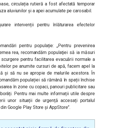
se, circulația rutieră a fost afectată temporar
a aluviunilor și a apei acumulate pe carosabil.
re intervenții pentru înlăturarea efectelor
andări pentru populație: „Pentru prevenirea
emea rea, recomandăm populaţiei să ia măsuri
e scurgere pentru facilitarea evacuării normale a
bitelor pe anumite cursuri de apă, facem apel la
pă și să nu se apropie de malurile acestora. În
recomandăm populației să rămână în spații închise
asarea în zone cu copaci, panouri publicitare sau
oborâți. Pentru mai multe informații utile despre
i unor situații de urgență accesați portalul
U din Google Play Store și AppStore”.