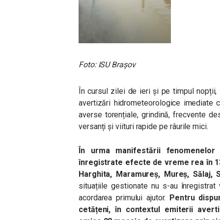
Foto: ISU Brașov
În cursul zilei de ieri și pe timpul nopții
avertizări hidrometeorologice imediate ca
averse torențiale, grindină, frecvente des
versanți și viituri rapide pe râurile mici.
În urma manifestării fenomenelor 
înregistrate efecte de vreme rea în 13 
Harghita, Maramureș, Mureș, Sălaj, S
situațiile gestionate nu s-au înregistra
acordarea primului ajutor.
Pentru dispu
cetățeni, în contextul emiterii avert