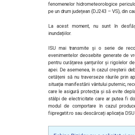
fenomenelor hidrometeorologice periculoa
pe un drum județean (DJ243 – VS), din cauz
La acest moment, nu sunt în desfășura
inundațiilor.
ISU mai transmite și o serie de recom
evenimentelor deosebite generate de vr
pentru curățarea șanțurilor și rigolelor d
apei. De asemenea, în cazul creșterii de
cetățeni să nu traverseze râurile prin a
situația manifestării vântului puternic, 
care le asigură protecția și să evite depl
stâlpi de electricitate care ar putea fi d
modul de comportare în cazul produceri
fiipregatit.ro sau descărcați aplicația DS