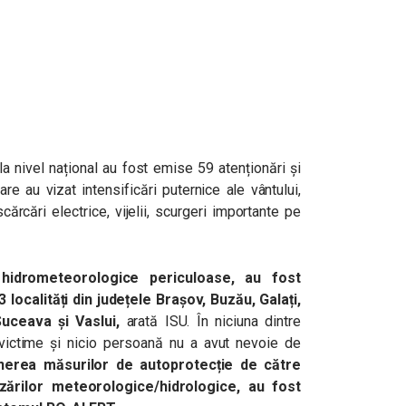
, la nivel național au fost emise 59 atenționări și
re au vizat intensificări puternice ale vântului,
cărcări electrice, vijelii, scurgeri importante pe
hidrometeorologice periculoase, au fost
localități din județele Brașov, Buzău, Galați,
uceava și Vaslui,
arată ISU. În niciuna dintre
t victime și nicio persoană nu a avut nevoie de
nerea măsurilor de autoprotecție de către
izărilor meteorologice/hidrologice, au fost