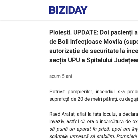
Ploiești. UPDATE: Doi pacienți a
de Boli Infecțioase Movila (sup
autorizație de securitate la ince
secția UPU a Spitalului Județean
acum 5 ani
Potrivit pompierilor, incendiul s-a pro
suprafață de 20 de metri pătrați, cu degaj
Raed Arafat, aflat la fața locului, a declar
invaziv, astfel că era o încărcătură de o
să pună un aparat în priză, apoi am înț
scânteie, urmează să stabilim. Pompierii a