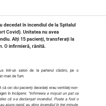
u decedat în incendiul de la Spitalul
ort Covid). Unitatea nu avea
ndiu. Alți 15 pacienți, transferați la
. O infirmieră, rănită.
dus într-un salon de la parterul clădirii, pe o
ări mari de fum.
at că cei doi pacienți decedați erau ventilați non-
xigen în încăpere:
“Infirmiera a mișcat un pat ca
eles că s-a declanșat incendiul. Poate a fost o
u ajuns rapid, au stins incendiul în trei minute.