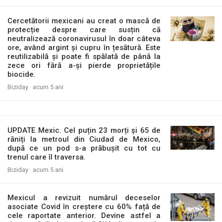
Cercetătorii mexicani au creat o mască de
protecție despre care susțin că
neutralizează coronavirusul în doar câteva
ore, având argint şi cupru în țesătură. Este
reutilizabilă și poate fi spălată de până la
zece ori fără a-și pierde proprietățile
biocide.
Biziday ·
acum 5 ani
UPDATE Mexic. Cel puțin 23 morți și 65 de
răniți la metroul din Ciudad de Mexico,
după ce un pod s-a prăbușit cu tot cu
trenul care îl traversa.
Biziday ·
acum 5 ani
Mexicul a revizuit numărul deceselor
asociate Covid în creștere cu 60% față de
cele raportate anterior. Devine astfel a