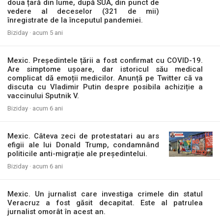
doua țară din lume, după SUA, din punct de
vedere al deceselor (321 de mii)
înregistrate de la începutul pandemiei.
Biziday ·
acum 5 ani
Mexic. Președintele țării a fost confirmat cu COVID-19.
Are simptome ușoare, dar istoricul său medical
complicat dă emoții medicilor. Anunță pe Twitter că va
discuta cu Vladimir Putin despre posibila achiziție a
vaccinului Sputnik V.
Biziday ·
acum 6 ani
Mexic. Câteva zeci de protestatari au ars
efigii ale lui Donald Trump, condamnând
politicile anti-migrație ale președintelui.
Biziday ·
acum 6 ani
Mexic. Un jurnalist care investiga crimele din statul
Veracruz a fost găsit decapitat. Este al patrulea
jurnalist omorât în acest an.