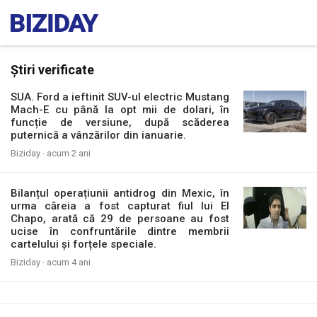
Știri verificate
SUA. Ford a ieftinit SUV-ul electric Mustang
Mach-E cu până la opt mii de dolari, în
funcție de versiune, după scăderea
puternică a vânzărilor din ianuarie.
Biziday ·
acum 2 ani
Bilanțul operațiunii antidrog din Mexic, în
urma căreia a fost capturat fiul lui El
Chapo, arată că 29 de persoane au fost
ucise în confruntările dintre membrii
cartelului și forțele speciale.
Biziday ·
acum 4 ani