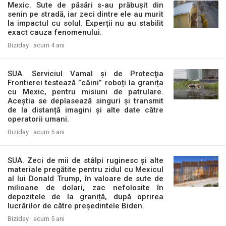
Mexic. Sute de păsări s-au prăbușit din
senin pe stradă, iar zeci dintre ele au murit
la impactul cu solul. Experții nu au stabilit
exact cauza fenomenului.
Biziday ·
acum 4 ani
SUA. Serviciul Vamal şi de Protecţia
Frontierei testează ”câini” roboți la granița
cu Mexic, pentru misiuni de patrulare.
Aceștia se deplasează singuri și transmit
de la distanță imagini și alte date către
operatorii umani.
Biziday ·
acum 5 ani
SUA. Zeci de mii de stâlpi ruginesc și alte
materiale pregătite pentru zidul cu Mexicul
al lui Donald Trump, în valoare de sute de
milioane de dolari, zac nefolosite în
depozitele de la graniță, după oprirea
lucrărilor de către președintele Biden.
Biziday ·
acum 5 ani