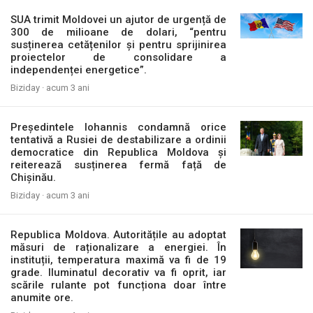
SUA trimit Moldovei un ajutor de urgență de
300 de milioane de dolari, “pentru
susținerea cetățenilor și pentru sprijinirea
proiectelor de consolidare a
independenței energetice”.
Biziday ·
acum 3 ani
Președintele Iohannis condamnă orice
tentativă a Rusiei de destabilizare a ordinii
democratice din Republica Moldova și
reiterează susținerea fermă față de
Chișinău.
Biziday ·
acum 3 ani
Republica Moldova. Autoritățile au adoptat
măsuri de raționalizare a energiei. În
instituții, temperatura maximă va fi de 19
grade. Iluminatul decorativ va fi oprit, iar
scările rulante pot funcționa doar între
anumite ore.