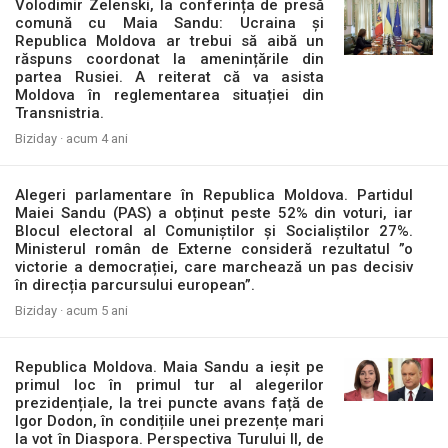
Volodimir Zelenski, la conferința de presă
comună cu Maia Sandu: Ucraina și
Republica Moldova ar trebui să aibă un
răspuns coordonat la amenințările din
partea Rusiei. A reiterat că va asista
Moldova în reglementarea situației din
Transnistria.
Biziday ·
acum 4 ani
Alegeri parlamentare în Republica Moldova. Partidul
Maiei Sandu (PAS) a obținut peste 52% din voturi, iar
Blocul electoral al Comuniștilor și Socialiștilor 27%.
Ministerul român de Externe consideră rezultatul ”o
victorie a democrației, care marchează un pas decisiv
în direcția parcursului european”.
Biziday ·
acum 5 ani
Republica Moldova. Maia Sandu a ieșit pe
primul loc în primul tur al alegerilor
prezidențiale, la trei puncte avans față de
Igor Dodon, în condițiile unei prezențe mari
la vot în Diaspora. Perspectiva Turului II, de