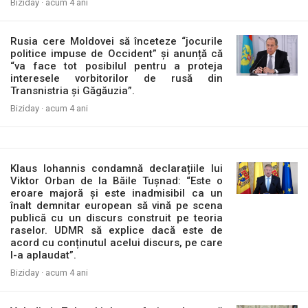
Biziday ·
acum 4 ani
Rusia cere Moldovei să înceteze “jocurile
politice impuse de Occident” și anunță că
“va face tot posibilul pentru a proteja
interesele vorbitorilor de rusă din
Transnistria și Găgăuzia”.
Biziday ·
acum 4 ani
Klaus Iohannis condamnă declarațiile lui
Viktor Orban de la Băile Tușnad: “Este o
eroare majoră şi este inadmisibil ca un
înalt demnitar european să vină pe scena
publică cu un discurs construit pe teoria
raselor. UDMR să explice dacă este de
acord cu conținutul acelui discurs, pe care
l-a aplaudat”.
Biziday ·
acum 4 ani