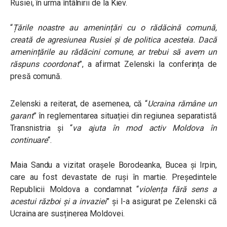
Rusiei, în urma întâlnirii de la Kiev.
“
Țările noastre au amenințări cu o rădăcină comună,
creată de agresiunea Rusiei și de politica acesteia. Dacă
amenințările au rădăcini comune, ar trebui să avem un
răspuns coordonat
”, a afirmat Zelenski la conferința de
presă comună.
Zelenski a reiterat, de asemenea, că “
Ucraina rămâne un
garant
” în reglementarea situației din regiunea separatistă
Transnistria și “
va ajuta în mod activ Moldova în
continuare
“.
Maia Sandu a vizitat orașele Borodeanka, Bucea și Irpin,
care au fost devastate de ruși în martie. Președintele
Republicii Moldova a condamnat “
violența fără sens a
acestui război și a invaziei
” și l-a asigurat pe Zelenski că
Ucraina are susținerea Moldovei.