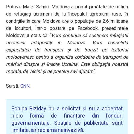
Potrivit Maiei Sandu, Moldova a primit jumătate de milion
de refugiați ucraineni de la începutul agresiunii ruse, în
condițiile în care Moldova are o populație de 2,6 milioane
de locuitori. Într-o postare pe Facebook, președintele
Moldovei a scris că: “
Vom continua să susținem refugiații
ucraineni adăpostiți în Moldova. Vom consolida
capacitatea de transport și de tranzit pe teritoriul
moldovenesc pentru a organiza coridoare de transport de
mărfuri dinspre și înspre Ucraina. Este obligația noastră
morală, de vecini și de prieteni să-i ajutăm
“.
Sursă:
CNN
.
Echipa Biziday nu a solicitat și nu a acceptat
nicio formă de finanțare din fonduri
guvernamentale. Spațiile de publicitate sunt
limitate, iar reclama neinvazivă.