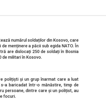
ează numărul soldaților din Kosovo, care
 de menținere a păcii sub egida NATO. În
tră are dislocați 250 de soldați în Bosnia
0 de militari în Kosovo.
e polițiști și un grup înarmat care a luat
 s-a baricadat într-o mănăstire, timp de
u persoane, dintre care și un polițist, au
e focuri.