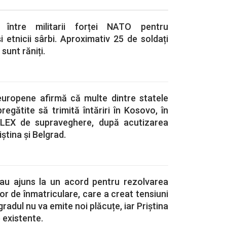
i între militarii forței NATO pentru
i etnicii sârbi. Aproximativ 25 de soldați
 sunt răniți.
 europene afirmă că multe dintre statele
gătite să trimită întăriri în Kosovo, în
EULEX de supraveghere, după acutizarea
iștina și Belgrad.
au ajuns la un acord pentru rezolvarea
or de înmatriculare, care a creat tensiuni
lgradul nu va emite noi plăcuțe, iar Priștina
e existente.