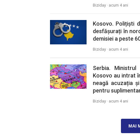
Biziday ·
acum 4 ani
Kosovo. Polițiști 
desfășurați în nord
demisiei a peste 60
Biziday ·
acum 4 ani
Serbia. Ministru
Kosovo au intrat în
neagă acuzația și
pentru suplimentar
Biziday ·
acum 4 ani
MAI 