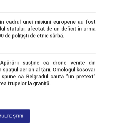
din cadrul unei misiuni europene au fost
ul statului, afectat de un deficit în urma
0 de polițiști de etnie sârbă.
l Apărării susține că drone venite din
 spațiul aerian al țării. Omologul kosovar
 spune că Belgradul caută ”un pretext”
ea trupelor la graniță.
MULTE ȘTIRI