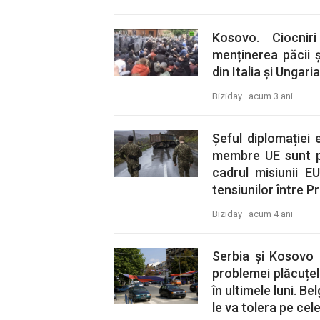
Kosovo. Ciocnir
menținerea păcii ș
din Italia și Ungaria
Biziday ·
acum 3 ani
Șeful diplomației
membre UE sunt pre
cadrul misiunii 
tensiunilor între Pr
Biziday ·
acum 4 ani
Serbia și Kosovo 
problemei plăcuțel
în ultimele luni. Be
le va tolera pe cel