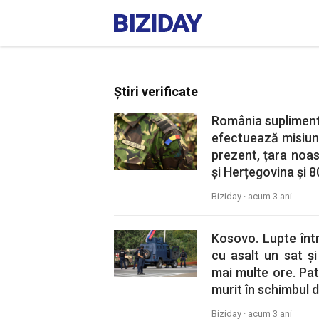
Știri verificate
România supliment
efectuează misiuni
prezent, țara noas
și Herțegovina și 8
Biziday ·
acum 3 ani
Kosovo. Lupte într
cu asalt un sat și
mai multe ore. Patr
murit în schimbul d
Biziday ·
acum 3 ani