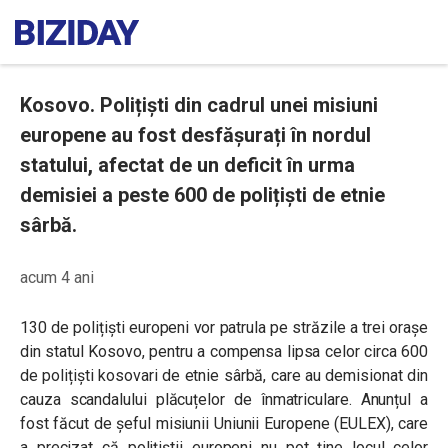
Kosovo. Polițiști din cadrul unei misiuni
europene au fost desfășurați în nordul
statului, afectat de un deficit în urma
demisiei a peste 600 de polițiști de etnie
sârbă.
acum 4 ani
130 de polițiști europeni vor patrula pe străzile a trei orașe
din statul Kosovo, pentru a compensa lipsa celor circa 600
de polițiști kosovari de etnie sârbă, care au demisionat din
cauza scandalului plăcuțelor de înmatriculare. Anunțul a
fost făcut de șeful misiunii Uniunii Europene (EULEX), care
a precizat că polițiștii europeni nu pot ține locul celor