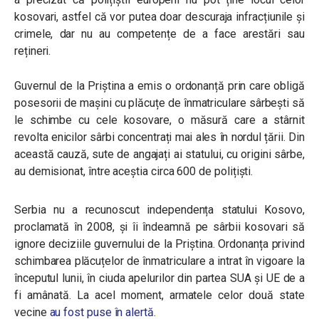
kosovari, astfel că vor putea doar descuraja infracțiunile și
crimele, dar nu au competențe de a face arestări sau
rețineri.
Guvernul de la Priștina a emis o ordonanță prin care obligă
posesorii de mașini cu plăcuțe de înmatriculare sârbești să
le schimbe cu cele kosovare, o măsură care a stârnit
revolta enicilor sârbi concentrați mai ales în nordul țării. Din
această cauză, sute de angajați ai statului, cu origini sârbe,
au demisionat, între aceștia circa 600 de polițiști.
Serbia nu a recunoscut independența statului Kosovo,
proclamată în 2008, și îi îndeamnă pe sârbii kosovari să
ignore deciziile guvernului de la Priștina. Ordonanța privind
schimbarea plăcuțelor de înmatriculare a intrat în vigoare la
începutul lunii, în ciuda apelurilor din partea SUA și UE de a
fi amânată. La acel moment, armatele celor două state
vecine
au fost puse în alertă
.