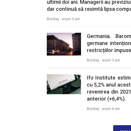
ultimii doi ani. Managerii au previz
dar continuă să resimtă lipsa comp
Biziday ·
acum 5 ani
Germania. Barom
germane intențion
restricțiilor impu
Biziday ·
acum 5 ani
Ifo Institute est
cu 5,2% anul acesta
revenirea din 2021
anterior (+6,4%).
Biziday ·
acum 6 ani