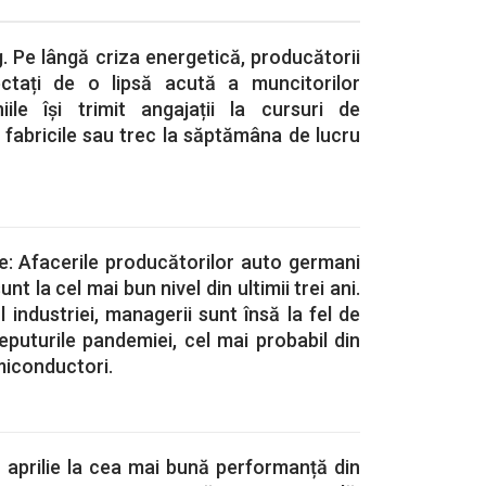
 Pe lângă criza energetică, producătorii
ctați de o lipsă acută a muncitorilor
niile își trimit angajații la cursuri de
d fabricile sau trec la săptămâna de lucru
te: Afacerile producătorilor auto germani
sunt la cel mai bun nivel din ultimii trei ani.
ul industriei, managerii sunt însă la fel de
ceputurile pandemiei, cel mai probabil din
miconductori.
n aprilie la cea mai bună performanță din