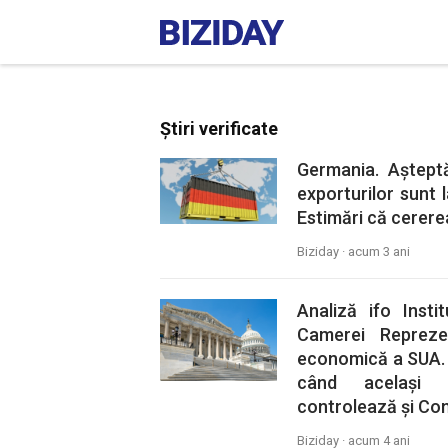
Știri verificate
Germania. Așteptăr
exporturilor sunt l
Estimări că cerere
Biziday ·
acum 3 ani
Analiză ifo Insti
Camerei Reprezen
economică a SUA. 
când același 
controlează și Con
Biziday ·
acum 4 ani