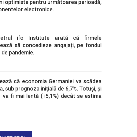
iuni optimiste pentru următoarea perioadă,
onentelor electronice.
etrul ifo Institute arată că firmele
ează să concedieze angajați, pe fondul
se de pandemie.
imează că economia Germaniei va scădea
, sub prognoza inițială de 6,7%. Totuși, și
 va fi mai lentă (+5,1%) decât se estima