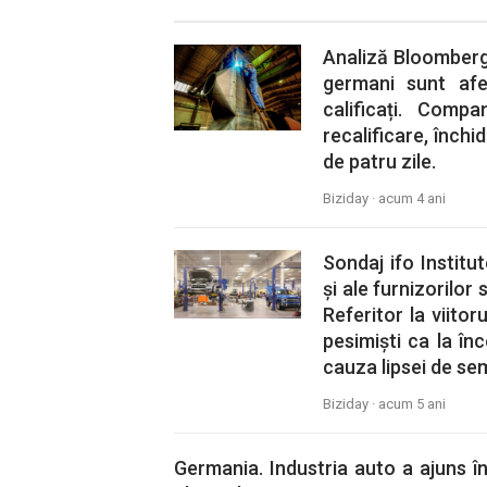
Analiză Bloomberg.
germani sunt afe
calificați. Compa
recalificare, închi
de patru zile.
Biziday ·
acum 4 ani
Sondaj ifo Institu
și ale furnizorilor 
Referitor la viitor
pesimiști ca la în
cauza lipsei de se
Biziday ·
acum 5 ani
Germania. Industria auto a ajuns î