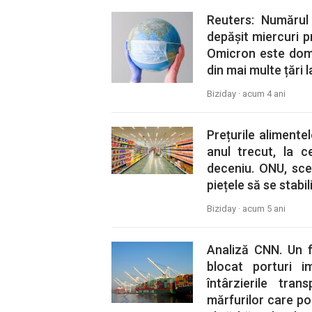
Reuters: Numărul
depășit miercuri p
Omicron este domi
din mai multe țări l
Biziday ·
acum 4 ani
Prețurile aliment
anul trecut, la c
deceniu. ONU, scep
piețele să se stabi
Biziday ·
acum 5 ani
Analiză CNN. Un f
blocat porturi i
întârzierile tra
mărfurilor care p