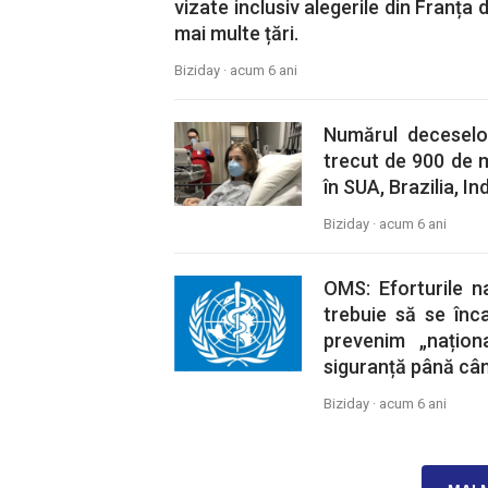
vizate inclusiv alegerile din Franța 
mai multe țări.
Biziday ·
acum 6 ani
Numărul deceselo
trecut de 900 de m
în SUA, Brazilia, In
Biziday ·
acum 6 ani
OMS: Eforturile n
trebuie să se înc
prevenim „națion
siguranță până cân
Biziday ·
acum 6 ani