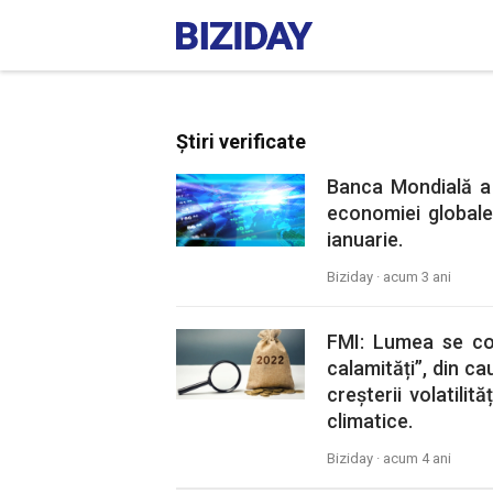
Știri verificate
Banca Mondială a 
economiei globale
ianuarie.
Biziday ·
acum 3 ani
FMI: Lumea se co
calamități”, din ca
creșterii volatilit
climatice.
Biziday ·
acum 4 ani