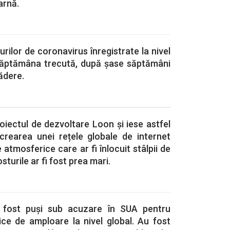
arnă.
ilor de coronavirus înregistrate la nivel
săptămâna trecută, după şase săptămâni
ădere.
iectul de dezvoltare Loon și iese astfel
crearea unei rețele globale de internet
 atmosferice care ar fi înlocuit stâlpii de
sturile ar fi fost prea mari.
au fost puși sub acuzare în SUA pentru
ice de amploare la nivel global. Au fost