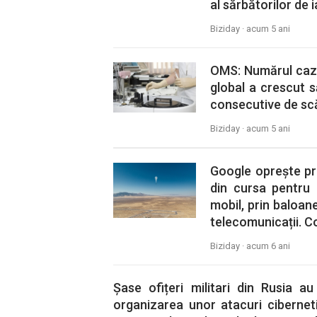
al sărbătorilor de i
Biziday ·
acum 5 ani
OMS: Numărul cazur
global a crescut 
consecutive de sc
Biziday ·
acum 5 ani
Google oprește pro
din cursa pentru 
mobil, prin baloane
telecomunicații. Co
Biziday ·
acum 6 ani
Șase ofițeri militari din Rusia 
organizarea unor atacuri cibernet