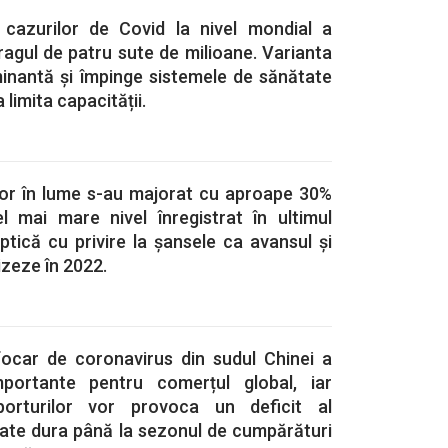
 cazurilor de Covid la nivel mondial a
ragul de patru sute de milioane. Varianta
nantă și împinge sistemele de sănătate
a limita capacității.
elor în lume s-au majorat cu aproape 30%
el mai mare nivel înregistrat în ultimul
tică cu privire la șansele ca avansul și
lizeze în 2022.
ocar de coronavirus din sudul Chinei a
mportante pentru comerțul global, iar
nsporturilor vor provoca un deficit al
oate dura până la sezonul de cumpărături