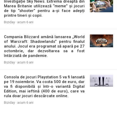
Investigație Sky News. Extrema dreaptă din
Marea Britanie utilizează “meme” și jocuri
de tip “shooter” pentru a-și face adepți
printre tineri și copii.
Biziday ·
acum 6 ani
Compania Blizzard amână lansarea „World
of Warcraft: Shadowlands” pentru finalul
anului. Jocul era programat să apară pe 27
octombrie, dar dezvoltarea sa a fost
întârziată de pandemie.
Biziday ·
acum 6 ani
Consola de jocuri Playstation 5 va fi lansată
pe 19 noiembrie. Va costa 500 de euro, dar
va fi disponibilă și într-o variantă Digital
Edition, mai ieftină (400 de euro), care va
rula doar jocuri descărcate online.
Biziday ·
acum 6 ani