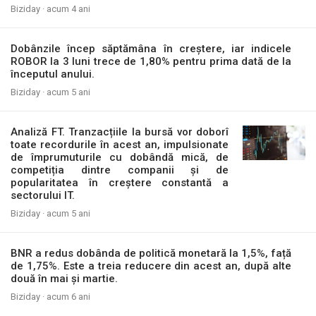
Biziday ·
acum 4 ani
Dobânzile încep săptămâna în creștere, iar indicele
ROBOR la 3 luni trece de 1,80% pentru prima dată de la
începutul anului.
Biziday ·
acum 5 ani
Analiză FT. Tranzacțiile la bursă vor doborî
toate recordurile în acest an, impulsionate
de împrumuturile cu dobândă mică, de
competiția dintre companii și de
popularitatea în creștere constantă a
sectorului IT.
Biziday ·
acum 5 ani
BNR a redus dobânda de politică monetară la 1,5%, față
de 1,75%. Este a treia reducere din acest an, după alte
două în mai și martie.
Biziday ·
acum 6 ani