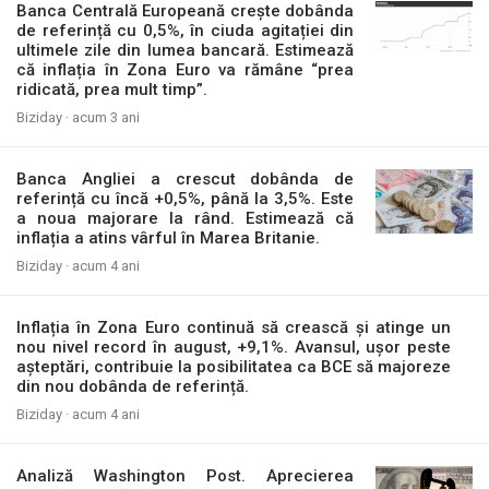
Banca Centrală Europeană crește dobânda
de referință cu 0,5%, în ciuda agitației din
ultimele zile din lumea bancară. Estimează
că inflația în Zona Euro va rămâne “prea
ridicată, prea mult timp”.
Biziday ·
acum 3 ani
Banca Angliei a crescut dobânda de
referință cu încă +0,5%, până la 3,5%. Este
a noua majorare la rând. Estimează că
inflația a atins vârful în Marea Britanie.
Biziday ·
acum 4 ani
Inflația în Zona Euro continuă să crească și atinge un
nou nivel record în august, +9,1%. Avansul, ușor peste
așteptări, contribuie la posibilitatea ca BCE să majoreze
din nou dobânda de referință.
Biziday ·
acum 4 ani
Analiză Washington Post. Aprecierea