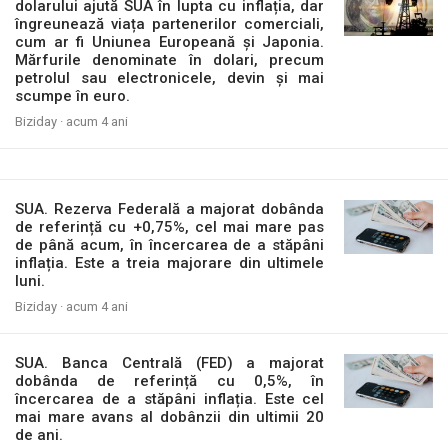
dolarului ajută SUA în lupta cu inflația, dar
îngreunează viața partenerilor comerciali,
cum ar fi Uniunea Europeană și Japonia.
Mărfurile denominate în dolari, precum
petrolul sau electronicele, devin și mai
scumpe în euro.
Biziday ·
acum 4 ani
SUA. Rezerva Federală a majorat dobânda
de referință cu +0,75%, cel mai mare pas
de până acum, în încercarea de a stăpâni
inflația. Este a treia majorare din ultimele
luni.
Biziday ·
acum 4 ani
SUA. Banca Centrală (FED) a majorat
dobânda de referință cu 0,5%, în
încercarea de a stăpâni inflația. Este cel
mai mare avans al dobânzii din ultimii 20
de ani.