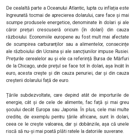
De cealaltă parte a Oceanului Atlantic, lupta cu inflația este
îngreunată tocmai de aprecierea dolarului, care face și mai
scumpe produsele energetice, denominate în dolari și ale
căror prețuri crescuseră oricum (în dolari) din cauza
războiului. Economiile europene au fost mult mai afectate
de scumpirea carburanților sau a alimentelor, consecințe
ale războiului din Ucraina și ale sancțiunilor impuse Rusiei.
Prețurile cerealelor au și ele ca referință Bursa de Mărfuri
de la Chicago, unde prețul se face tot în dolari, așa încât în
euro, acesta crește și din cauza penuriei, dar și din cauza
creșterii dolarului față de euro.
Țările subdezvoltate, care depind atât de importurile de
energie, cât și de cele de alimente, fac față și mai greu
șocului decât Europa sau Japonia. În plus, cele mai multe
credite, de exemplu pentru țările africane, sunt în dolari,
ceea ce le crește valoarea, dar și dobânzile, așa că unele
riscă să nu-și mai poată plăti ratele la datoriile suverane.