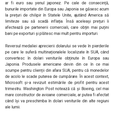
ar fi euro sau yenul japonez. Pe cale de consecință,
bunurile importate din Europa sau Japonia se găsesc acum
la prețuri de chilipir în Statele Unite, ajutând America să
limiteze sau să scadă inflația. Însă aceleași prețuri îi
afectează pe partenerii comerciali, care obțin mai puțini
bani pe exporturi și plătesc mai mult pentru importuri.
Reversul medaliei aprecierii dolarului se vede în pierderile
pe care le suferă multinaționalele localizate în SUA, când
convertesc în dolari veniturile obținute în Europa sau
Japonia. Produsele americane devin din ce în ce mai
scumpe pentru clienții din afara SUA, pentru că monedelor
de acolo le scade puterea de cumpărare. În acest context,
Microsoft și-a revizuit estimările de profit pentru acest
trimestru. Washington Post notează că și Boeing, cel mai
mare constructor de avioane comerciale, ar putea fi afectat
când își va preschimba în dolari veniturile din alte regiuni
ale lumii.