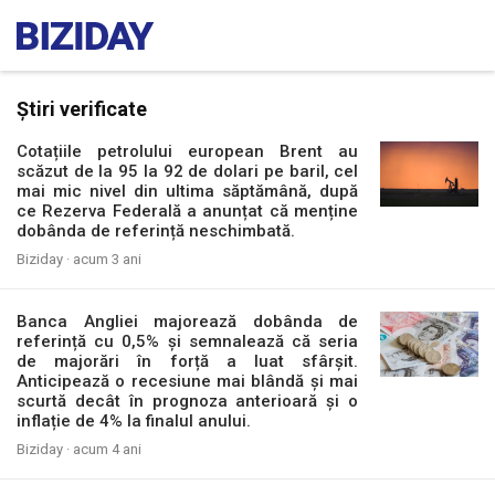
Știri verificate
Cotațiile petrolului european Brent au
scăzut de la 95 la 92 de dolari pe baril, cel
mai mic nivel din ultima săptămână, după
ce Rezerva Federală a anunțat că menține
dobânda de referință neschimbată.
Biziday ·
acum 3 ani
Banca Angliei majorează dobânda de
referință cu 0,5% și semnalează că seria
de majorări în forță a luat sfârșit.
Anticipează o recesiune mai blândă și mai
scurtă decât în prognoza anterioară și o
inflație de 4% la finalul anului.
Biziday ·
acum 4 ani