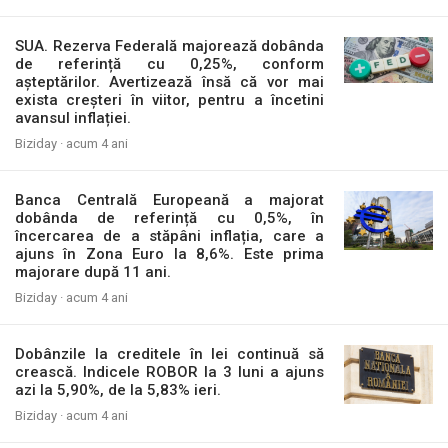
SUA. Rezerva Federală majorează dobânda
de referință cu 0,25%, conform
așteptărilor. Avertizează însă că vor mai
exista creșteri în viitor, pentru a încetini
avansul inflației.
Biziday ·
acum 4 ani
Banca Centrală Europeană a majorat
dobânda de referință cu 0,5%, în
încercarea de a stăpâni inflația, care a
ajuns în Zona Euro la 8,6%. Este prima
majorare după 11 ani.
Biziday ·
acum 4 ani
Dobânzile la creditele în lei continuă să
crească. Indicele ROBOR la 3 luni a ajuns
azi la 5,90%, de la 5,83% ieri.
Biziday ·
acum 4 ani