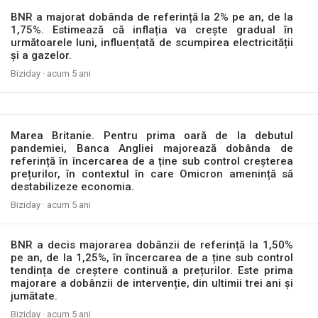
BNR a majorat dobânda de referință la 2% pe an, de la
1,75%. Estimează că inflația va crește gradual în
următoarele luni, influențată de scumpirea electricității
și a gazelor.
Biziday ·
acum 5 ani
Marea Britanie. Pentru prima oară de la debutul
pandemiei, Banca Angliei majorează dobânda de
referință în încercarea de a ține sub control creșterea
prețurilor, în contextul în care Omicron amenință să
destabilizeze economia.
Biziday ·
acum 5 ani
BNR a decis majorarea dobânzii de referință la 1,50%
pe an, de la 1,25%, în încercarea de a ține sub control
tendința de creștere continuă a prețurilor. Este prima
majorare a dobânzii de intervenție, din ultimii trei ani și
jumătate.
Biziday ·
acum 5 ani