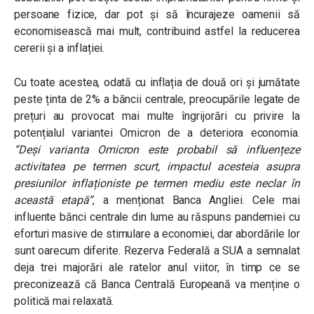
persoane fizice, dar pot și să încurajeze oamenii să
economisească mai mult, contribuind astfel la reducerea
cererii și a inflației.
Cu toate acestea, odată cu inflația de două ori și jumătate
peste ținta de 2% a băncii centrale, preocupările legate de
prețuri au provocat mai multe îngrijorări cu privire la
potențialul variantei Omicron de a deteriora economia.
“
Deși varianta Omicron este probabil să influențeze
activitatea pe termen scurt, impactul acesteia asupra
presiunilor inflaționiste pe termen mediu este neclar în
această etapă
”
, a menționat Banca Angliei.
Cele mai
influente bănci centrale din lume au răspuns pandemiei cu
eforturi masive de stimulare a economiei, dar abordările lor
sunt oarecum diferite. Rezerva Federală a SUA a semnalat
deja trei majorări ale ratelor anul viitor, în timp ce se
preconizează că Banca Centrală Europeană va menține o
politică mai relaxată.