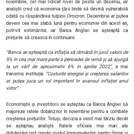
noiembrie, cel mai ridicat nivel de peste un deceniu, iar
analiștii cred că economia țării tinde să devină vulnerabilă
odată cu răspândirea tulpinii Omicron. Decembrie ar putea
deveni cea mai slabă lună pentru economie din acest an,
potrivit estimărilor, iar Banca Angliei se așteaptă ca
prețurile să crească în continuare.
“
Banca se așteaptă ca inflația să rămână în jurul valorii de
5% în cea mai mare parte a perioadei de iarnă și să ajungă
la un vârf de aproximativ 6% în aprilie 2022
”,
a mai
transmis instituția:
“Costurile energiei și creșterea salariilor
ar putea juca un rol important în avansul inflației anul
viitor”.
Economiștii și investitorii se așteptau ca Banca Angliei să
majoreze ratele dobânzilor în noiembrie pentru a combate
creșterea prețurilor. Totuși, decizia a venit mai târziu decât
se așteptau analiștii.
Ratele oficiale mai mari ale
dobânzilor pot crește costul împrumuturilor pentru firme și