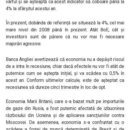
vârful și se așteaptă ca acest indicator să coboare până la
4% la sfârșitul acestui an.
În prezent, dobânda de referință se situează la 4%, cel mai
mare nivel din 2008 până în prezent. Atât BoE, cât și
investitorii sunt de părere că nu vor mai fi necesare
majorări agresive.
Banca Angliei avertizează că economia nu a depășit riscul
de a intra în recesiune, chiar dacă efectele nu vor fi atât de
puternice cum se aștepta inițial, și va scădea cu 0,5% în
acest an. Conform ultimelor calcule, este de așteptat ca
recesiunea să dureze cinci trimestre în loc de opt.
Economia Marii Britanii, care s-a bazat mult pe importurile
de gaze din Rusia, a fost puternic afectată de izbucnirea
războiului din Ucraina și de aplicarea sancțiunilor contra
Moscovei. De asemenea, economia s-a confruntat cu o
scădere a forței de muncă determinată de Brexit și de