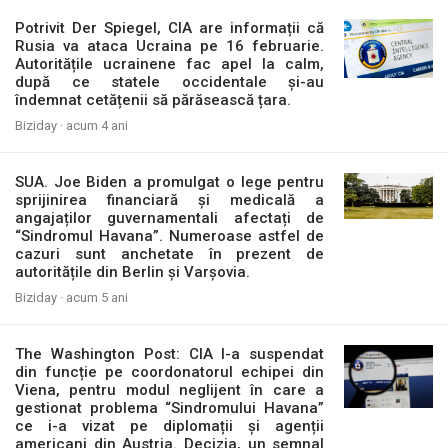
Potrivit Der Spiegel, CIA are informații că
Rusia va ataca Ucraina pe 16 februarie.
Autoritățile ucrainene fac apel la calm,
după ce statele occidentale și-au
îndemnat cetățenii să părăsească țara.
Biziday ·
acum 4 ani
SUA. Joe Biden a promulgat o lege pentru
sprijinirea financiară și medicală a
angajaților guvernamentali afectați de
“Sindromul Havana”. Numeroase astfel de
cazuri sunt anchetate în prezent de
autoritățile din Berlin și Varșovia.
Biziday ·
acum 5 ani
The Washington Post: CIA l-a suspendat
din funcție pe coordonatorul echipei din
Viena, pentru modul neglijent în care a
gestionat problema “Sindromului Havana”
ce i-a vizat pe diplomații și agenții
americani din Austria. Decizia, un semnal