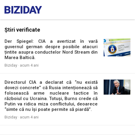
Știri verificate
Der Spiegel: CIA a avertizat în vară
guvernul german despre posibile atacuri
țintite asupra conductelor Nord Stream din
Marea Baltică.
Biziday ·
acum 4 ani
Directorul CIA a declarat că “nu există
dovezi concrete” că Rusia intenționează să
folosească arme nucleare tactice în
războiul cu Ucraina. Totuși, Burns crede că
Putin va ridica miza conflictului, deoarece
“simte că nu își poate permite să piardă”.
Biziday ·
acum 4 ani