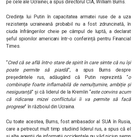
pe cele ale Ucrainei, a spus directorul CIA, William Burns.
Credința lui Putin în capacitatea armatei ruse de a uza
rezistența ucraineană probabil nu a fost zdruncinată, în
ciuda înfrângerilor cheie pe câmpul de luptă, a declarat
șeful spionilor americani într-o conferință pentru Financial
Times.
“
C
red că se află într-o stare de spirit în care simte că nu își
poate permite să piardă
”, a spus Burns despre
președintele rus, adăugând că Putin reprezintă “
o
combinație foarte inflamabilă de nemulțumire, ambiție și
nesiguranță
” și că liderul de la Kremlin “
este convins acum
că ridicarea mizei conflictului îi va permite să facă
progrese
” în războiul din Ucraina.
Cu toate acestea, Burns, fost ambasador al SUA în Rusia,
care a petrecut mult timp studiind liderul rus, a spus că el
și alte agenții de informații occidentale nu văd niciun semn