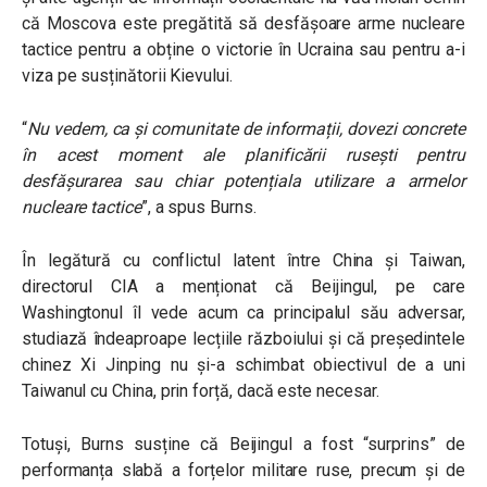
că Moscova este pregătită să desfășoare arme nucleare
tactice pentru a obține o victorie în Ucraina sau pentru a-i
viza pe susținătorii Kievului.
“
Nu vedem, ca și comunitate de informații, dovezi concrete
în acest moment ale planificării rusești pentru
desfășurarea sau chiar potențiala utilizare a armelor
nucleare tactice
”, a spus Burns.
În legătură cu conflictul latent între China și Taiwan,
directorul CIA a menționat că Beijingul, pe care
Washingtonul îl vede acum ca principalul său adversar,
studiază îndeaproape lecțiile războiului și că președintele
chinez Xi Jinping nu și-a schimbat obiectivul de a uni
Taiwanul cu China, prin forță, dacă este necesar.
Totuși, Burns susține că Beijingul a fost “surprins” de
performanța slabă a forțelor militare ruse, precum și de