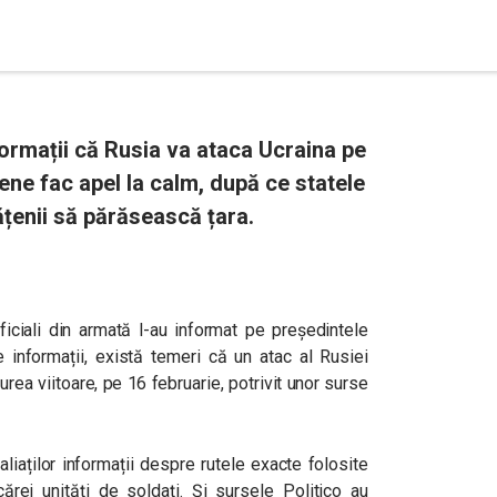
formații că Rusia va ataca Ucraina pe
nene fac apel la calm, după ce statele
țenii să părăsească țara.
ficiali din armată l-au informat pe președintele
 informații, există temeri că un atac al Rusiei
rea viitoare, pe 16 februarie, potrivit unor surse
liaților informații despre rutele exacte folosite
ecărei unități de soldați. Și sursele Politico au