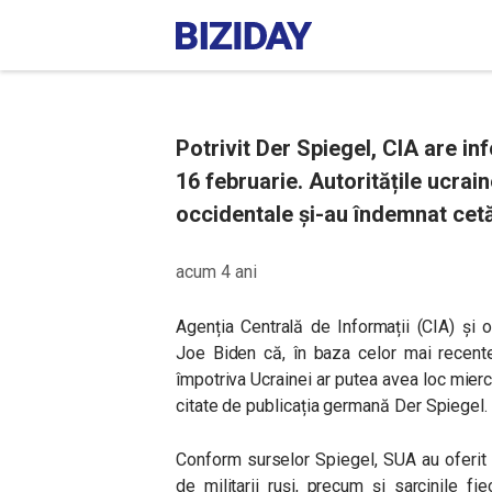
Potrivit Der Spiegel, CIA are in
16 februarie. Autoritățile ucrai
occidentale și-au îndemnat cetă
acum 4 ani
Agenția Centrală de Informații (CIA) și o
Joe Biden că, în baza celor mai recente
împotriva Ucrainei ar putea avea loc miercu
citate de publicația germană Der Spiegel.
Conform surselor Spiegel, SUA au oferit a
de militarii ruși, precum și sarcinile fi