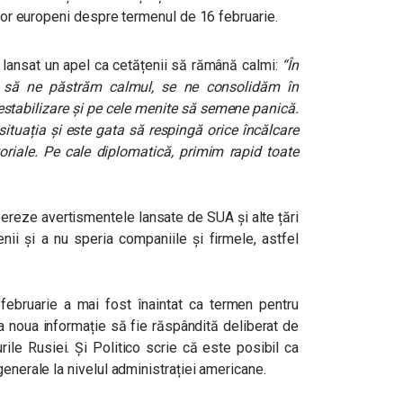
rilor europeni despre termenul de 16 februarie.
a lansat un apel ca cetățenii să rămână calmi:
“În
 să ne păstrăm calmul, se ne consolidăm în
 destabilizare și pe cele menite să semene panică.
tuația și este gata să respingă orice încălcare
ritoriale. Pe cale diplomatică, primim rapid toate
pereze avertismentele lansate de SUA și alte țări
nii și a nu speria companiile și firmele, astfel
 februarie a mai fost înaintat ca termen pentru
a noua informație să fie răspândită deliberat de
rile Rusiei. Și Politico scrie că este posibil ca
generale la nivelul administrației americane.