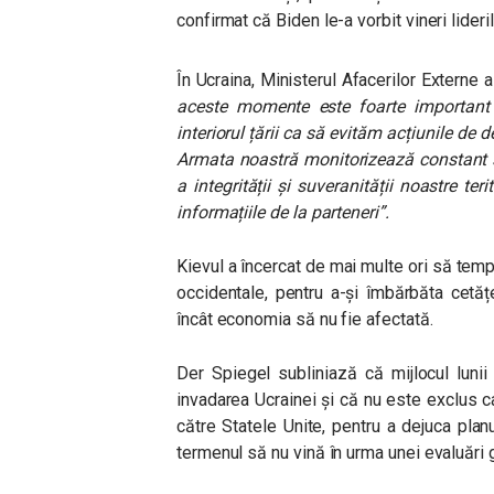
confirmat că Biden le-a vorbit vineri lide
În Ucraina, Ministerul Afacerilor Externe 
aceste momente este foarte important
interiorul țării ca să evităm acțiunile de
Armata noastră monitorizează constant si
a integrității și suveranității noastre te
informațiile de la parteneri”.
Kievul a încercat de mai multe ori să tem
occidentale, pentru a-și îmbărbăta cetățe
încât economia să nu fie afectată.
Der Spiegel subliniază că mijlocul lunii
invadarea Ucrainei și că nu este exclus c
către Statele Unite, pentru a dejuca planu
termenul să nu vină în urma unei evaluări 