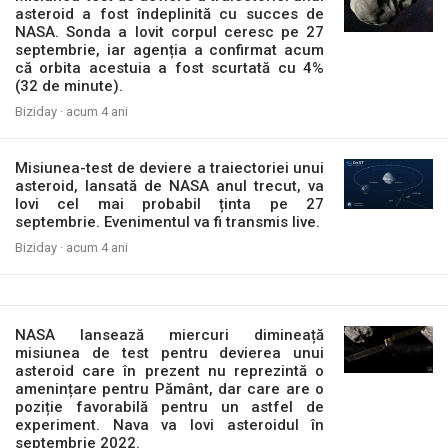
asteroid a fost îndeplinită cu succes de
NASA. Sonda a lovit corpul ceresc pe 27
septembrie, iar agenția a confirmat acum
că orbita acestuia a fost scurtată cu 4%
(32 de minute).
Biziday ·
acum 4 ani
Misiunea-test de deviere a traiectoriei unui
asteroid, lansată de NASA anul trecut, va
lovi cel mai probabil ținta pe 27
septembrie. Evenimentul va fi transmis live.
Biziday ·
acum 4 ani
NASA lansează miercuri dimineață
misiunea de test pentru devierea unui
asteroid care în prezent nu reprezintă o
amenințare pentru Pământ, dar care are o
poziție favorabilă pentru un astfel de
experiment. Nava va lovi asteroidul în
septembrie 2022.