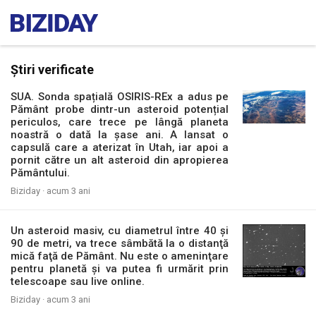
Știri verificate
SUA. Sonda spațială OSIRIS-REx a adus pe
Pământ probe dintr-un asteroid potențial
periculos, care trece pe lângă planeta
noastră o dată la șase ani. A lansat o
capsulă care a aterizat în Utah, iar apoi a
pornit către un alt asteroid din apropierea
Pământului.
Biziday ·
acum 3 ani
Un asteroid masiv, cu diametrul între 40 și
90 de metri, va trece sâmbătă la o distanţă
mică faţă de Pământ. Nu este o ameninţare
pentru planetă şi va putea fi urmărit prin
telescoape sau live online.
Biziday ·
acum 3 ani