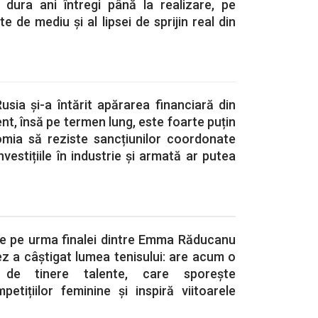
a dura ani întregi până la realizare, pe
te de mediu și al lipsei de sprijin real din
usia și-a întărit apărarea financiară din
nt, însă pe termen lung, este foarte puțin
mia să reziste sancțiunilor coordonate
nvestițiile în industrie și armată ar putea
De pe urma finalei dintre Emma Răducanu
z a câștigat lumea tenisului: are acum o
 de tinere talente, care sporește
petițiilor feminine și inspiră viitoarele