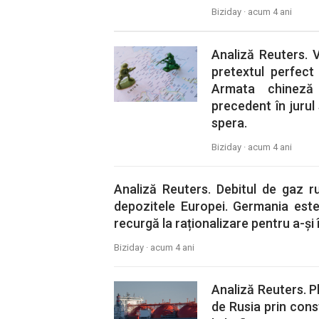
Biziday ·
acum 4 ani
Analiză Reuters. V
pretextul perfect 
Armata chineză
precedent în jurul 
spera.
Biziday ·
acum 4 ani
Analiză Reuters. Debitul de gaz 
depozitele Europei. Germania este
recurgă la raționalizare pentru a-și î
Biziday ·
acum 4 ani
Analiză Reuters. P
de Rusia prin cons