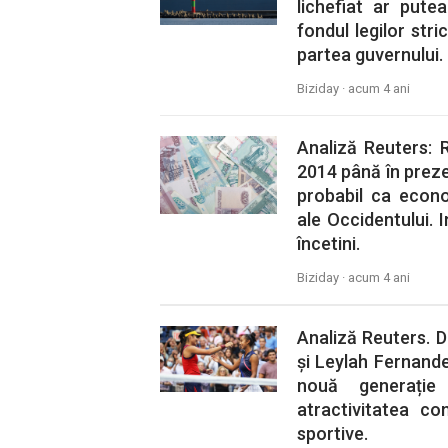
lichefiat ar pute
fondul legilor stric
partea guvernului.
Biziday ·
acum 4 ani
Analiză Reuters: R
2014 până în preze
probabil ca econo
ale Occidentului. I
încetini.
Biziday ·
acum 4 ani
Analiză Reuters. 
și Leylah Fernande
nouă generație
atractivitatea com
sportive.