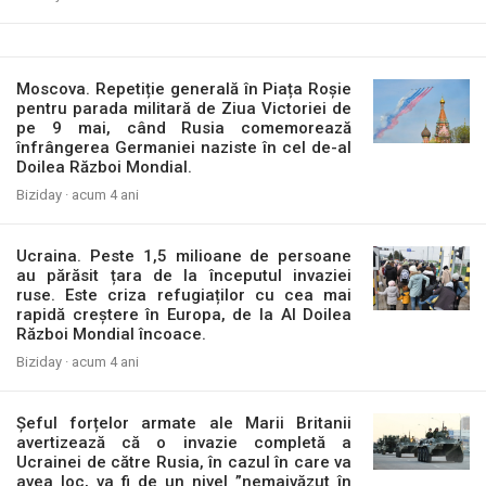
Moscova. Repetiție generală în Piața Roșie
pentru parada militară de Ziua Victoriei de
pe 9 mai, când Rusia comemorează
înfrângerea Germaniei naziste în cel de-al
Doilea Război Mondial.
Biziday ·
acum 4 ani
Ucraina. Peste 1,5 milioane de persoane
au părăsit țara de la începutul invaziei
ruse. Este criza refugiaților cu cea mai
rapidă creștere în Europa, de la Al Doilea
Război Mondial încoace.
Biziday ·
acum 4 ani
Șeful forțelor armate ale Marii Britanii
avertizează că o invazie completă a
Ucrainei de către Rusia, în cazul în care va
avea loc, va fi de un nivel ”nemaivăzut în