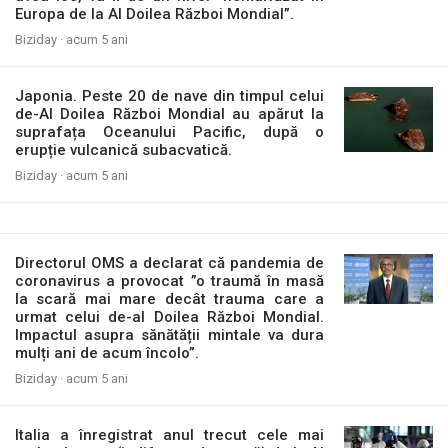
Europa de la Al Doilea Război Mondial”.
Biziday ·
acum 5 ani
Japonia. Peste 20 de nave din timpul celui
de-Al Doilea Război Mondial au apărut la
suprafața Oceanului Pacific, după o
erupție vulcanică subacvatică.
Biziday ·
acum 5 ani
Directorul OMS a declarat că pandemia de
coronavirus a provocat ”o traumă în masă
la scară mai mare decât trauma care a
urmat celui de-al Doilea Război Mondial.
Impactul asupra sănătății mintale va dura
mulți ani de acum încolo”.
Biziday ·
acum 5 ani
Italia a înregistrat anul trecut cele mai