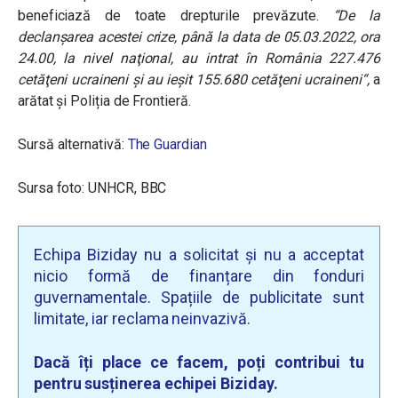
beneficiază de toate drepturile prevăzute.
“
De la
declanşarea acestei crize, până la data de 05.03.2022, ora
24.00, la nivel naţional, au intrat în România 227.476
cetăţeni ucraineni şi au ieşit 155.680 cetăţeni ucraineni
“,
a
arătat și Poliția de Frontieră.
Sursă alternativă:
The Guardian
Sursa foto: UNHCR, BBC
Echipa Biziday nu a solicitat și nu a acceptat
nicio formă de finanțare din fonduri
guvernamentale. Spațiile de publicitate sunt
limitate, iar reclama neinvazivă.
Dacă îți place ce facem, poți contribui tu
pentru susținerea echipei Biziday.