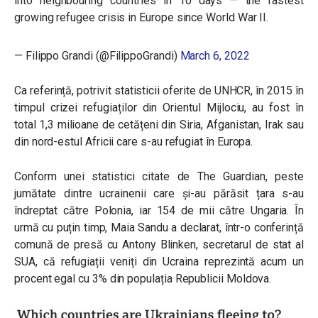
into neighbouring countries in 10 days — the fastest
growing refugee crisis in Europe since World War II.
— Filippo Grandi (@FilippoGrandi)
March 6, 2022
Ca referință, potrivit statisticii oferite de UNHCR, în 2015 în
timpul crizei refugiaților din Orientul Mijlociu, au fost în
total 1,3 milioane de cetățeni din Siria, Afganistan, Irak sau
din nord-estul Africii care s-au refugiat în Europa.
Conform unei statistici citate de The Guardian, peste
jumătate dintre ucrainenii care și-au părăsit țara s-au
îndreptat către Polonia, iar 154 de mii către Ungaria. În
urmă cu puțin timp, Maia Sandu a declarat, într-o conferință
comună de presă cu Antony Blinken, secretarul de stat al
SUA, că refugiații veniți din Ucraina reprezintă acum un
procent egal cu 3% din populația Republicii Moldova.