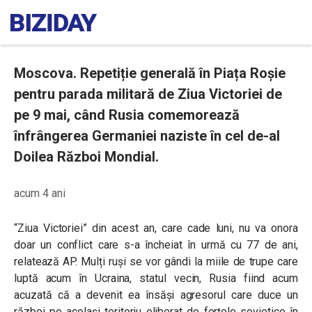
Moscova. Repetiție generală în Piața Roșie
pentru parada militară de Ziua Victoriei de
pe 9 mai, când Rusia comemorează
înfrângerea Germaniei naziste în cel de-al
Doilea Război Mondial.
acum 4 ani
“Ziua Victoriei” din acest an, care cade luni, nu va onora
doar un conflict care s-a încheiat în urmă cu 77 de ani,
relatează AP. Mulți ruși se vor gândi la miile de trupe care
luptă acum în Ucraina, statul vecin, Rusia fiind acum
acuzată că a devenit ea însăși agresorul care duce un
război pe același teritoriu eliberat de forțele sovietice în