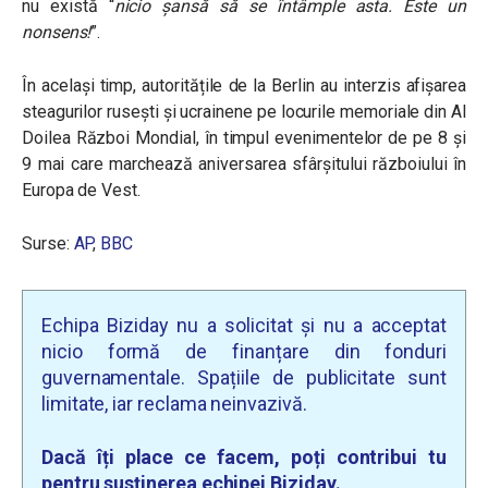
nu există “
nicio șansă să se întâmple asta. Este un
nonsens!
”.
În același timp, autoritățile de la Berlin au interzis afișarea
steagurilor rusești și ucrainene pe locurile memoriale din Al
Doilea Război Mondial, în timpul evenimentelor de pe 8 și
9 mai care marchează aniversarea sfârșitului războiului în
Europa de Vest.
Surse:
AP
,
BBC
Echipa Biziday nu a solicitat și nu a acceptat
nicio formă de finanțare din fonduri
guvernamentale. Spațiile de publicitate sunt
limitate, iar reclama neinvazivă.
Dacă îți place ce facem, poți contribui tu
pentru susținerea echipei Biziday.