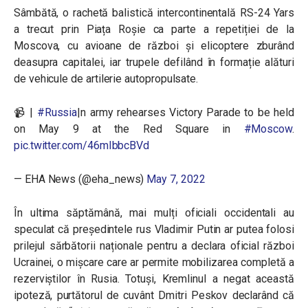
Sâmbătă, o rachetă balistică intercontinentală RS-24 Yars
a trecut prin Piața Roșie ca parte a repetiției de la
Moscova, cu avioane de război și elicoptere zburând
deasupra capitalei, iar trupele defilând în formație alături
de vehicule de artilerie autopropulsate.
📹 |
#Russia
|n army rehearses Victory Parade to be held
on May 9 at the Red Square in
#Moscow
.
pic.twitter.com/46mIbbcBVd
— EHA News (@eha_news)
May 7, 2022
În ultima săptămână, mai mulți oficiali occidentali au
speculat că președintele rus Vladimir Putin ar putea folosi
prilejul sărbătorii naționale pentru a declara oficial război
Ucrainei, o mișcare care ar permite mobilizarea completă a
rezerviștilor în Rusia. Totuși, Kremlinul a negat această
ipoteză, purtătorul de cuvânt Dmitri Peskov declarând că