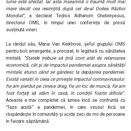
lume este afectat. Iar asta înseamnă o traumă mult mai
mare decât cea resimțită după cel de-al Doilea Război
Mondial”,
a declarat Tedros Adhanom Ghebreyesus,
directorul OMS, în timpul unei conferințe de presă
susținută vineri.
La rândul său, Maria Van Kerkhove, șeful grupului OMS
pentru boli emergente, a precizat, în legătură cu sănătatea
mintală:
”Statele trebuie să țină cont atât de relansarea
economică, cât și de impactul pandemiei asupra sănătății
mintale, atunci când se gândesc la depășirea pandemiei.
Există variații în ceea ce privește impactul coronavirusului:
fie am pierdut pe cineva drag, fie un loc de muncă, fie am
fost forțați să stăm în casă, în condiții foarte dificile”.
Aceasta a mai completat că lumea încă se confruntă cu
”faza acută” a pandemiei, în care virusul încă se
răspândește în comunități și ucide zeci de mii de persoane
în fiecare săptămână.