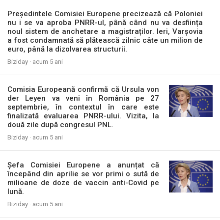
Președintele Comisiei Europene precizează că Poloniei
nu i se va aproba PNRR-ul, până când nu va desființa
noul sistem de anchetare a magistraților. Ieri, Varșovia
a fost condamnată să plătească zilnic câte un milion de
euro, până la dizolvarea structurii.
Biziday ·
acum 5 ani
Comisia Europeană confirmă că Ursula von
der Leyen va veni în România pe 27
septembrie, în contextul în care este
finalizată evaluarea PNRR-ului. Vizita, la
două zile după congresul PNL.
Biziday ·
acum 5 ani
Șefa Comisiei Europene a anunțat că
începând din aprilie se vor primi o sută de
milioane de doze de vaccin anti-Covid pe
lună.
Biziday ·
acum 5 ani