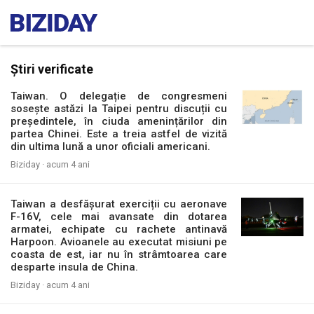
Știri verificate
Taiwan. O delegație de congresmeni
sosește astăzi la Taipei pentru discuții cu
președintele, în ciuda amenințărilor din
partea Chinei. Este a treia astfel de vizită
din ultima lună a unor oficiali americani.
Biziday ·
acum 4 ani
Taiwan a desfășurat exerciții cu aeronave
F-16V, cele mai avansate din dotarea
armatei, echipate cu rachete antinavă
Harpoon. Avioanele au executat misiuni pe
coasta de est, iar nu în strâmtoarea care
desparte insula de China.
Biziday ·
acum 4 ani