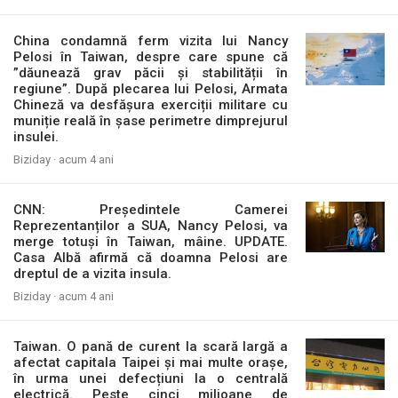
China condamnă ferm vizita lui Nancy
Pelosi în Taiwan, despre care spune că
”dăunează grav păcii și stabilității în
regiune”. După plecarea lui Pelosi, Armata
Chineză va desfășura exerciții militare cu
muniție reală în șase perimetre dimprejurul
insulei.
Biziday ·
acum 4 ani
CNN: Președintele Camerei
Reprezentanților a SUA, Nancy Pelosi, va
merge totuși în Taiwan, mâine. UPDATE.
Casa Albă afirmă că doamna Pelosi are
dreptul de a vizita insula.
Biziday ·
acum 4 ani
Taiwan. O pană de curent la scară largă a
afectat capitala Taipei și mai multe orașe,
în urma unei defecțiuni la o centrală
electrică. Peste cinci milioane de