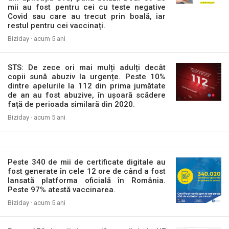
mii au fost pentru cei cu teste negative
Covid sau care au trecut prin boală, iar
restul pentru cei vaccinați.
Biziday ·
acum 5 ani
STS: De zece ori mai mulți adulți decât
copii sună abuziv la urgențe. Peste 10%
dintre apelurile la 112 din prima jumătate
de an au fost abuzive, în ușoară scădere
față de perioada similară din 2020.
Biziday ·
acum 5 ani
Peste 340 de mii de certificate digitale au
fost generate în cele 12 ore de când a fost
lansată platforma oficială în România.
Peste 97% atestă vaccinarea.
Biziday ·
acum 5 ani