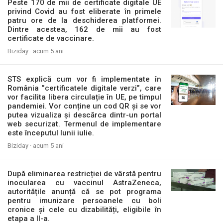
Peste 170 de mii de certificate digitale UE
privind Covid au fost eliberate în primele
patru ore de la deschiderea platformei.
Dintre acestea, 162 de mii au fost
certificate de vaccinare.
Biziday ·
acum 5 ani
STS explică cum vor fi implementate în
România ”certificatele digitale verzi”, care
vor facilita libera circulație în UE, pe timpul
pandemiei. Vor conține un cod QR și se vor
putea vizualiza și descărca dintr-un portal
web securizat. Termenul de implementare
este începutul lunii iulie.
Biziday ·
acum 5 ani
După eliminarea restricției de vârstă pentru
inocularea cu vaccinul AstraZeneca,
autoritățile anunță că se pot programa
pentru imunizare persoanele cu boli
cronice și cele cu dizabilități, eligibile în
etapa a II-a.