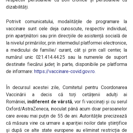
dizabilități.
Potrivit comunicatului, modalitățile de programare la
vaccinare sunt cele deja cunoscute, respectiv individual,
prin aparținători sau prin direcțiile de asistență socială de
la nivelul primăriilor, prin intermediul platformei electronice,
a medicului de familie/ curant, cât și prin call center, la
numărul unic 021.414.44.25 sau la numerele de suport
destinate fiecărui județ în parte, disponibile pe platforma
de informare:
https://vaccinare-covid.gov.ro.
În decursul acestei zile, Comitetul pentru Coordonarea
Vaccinării a decis că toți cetățenii adulți ai
României,
indiferent de vârstă
, vor fi vaccinați și cu serul
Oxford/AstraZeneca, inoculat până acum doar persoanelor
care aveau mai puțin de 55 de ani. Autoritățile precizează
că măsura vine ca urmare a apariției noilor date științifice
și după ce alte state europene au eliminat restricția de