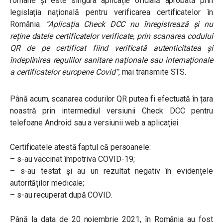
române și este singura aplicație oficială aprobată prin
legislația națională pentru verificarea certificatelor în
România.
“Aplicația Check DCC nu înregistrează și nu
reține datele certificatelor verificate, prin scanarea codului
QR de pe certificat fiind verificată autenticitatea și
îndeplinirea regulilor sanitare naționale sau internaționale
a certificatelor europene Covid”
, mai transmite STS.
Până acum, scanarea codurilor QR putea fi efectuată în țara
noastră prin intermediul versiunii Check DCC pentru
telefoane Android sau a versiunii web a aplicației.
Certificatele atestă faptul că persoanele:
– s-au vaccinat împotriva COVID-19;
– s-au testat și au un rezultat negativ în evidențele
autorităților medicale;
– s-au recuperat după COVID.
Până la data de 20 noiembrie 2021, în România au fost