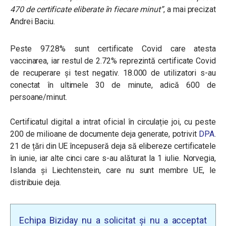
470 de certificate eliberate în fiecare minut”
, a mai precizat
Andrei Baciu.
P
este 97.28% sunt certificate Covid care atesta
vaccinarea, iar r
estul de 2.72% reprezintă certificate Covid
de recuperare și test negativ.
18.000 de utilizatori s-au
conectat în ultimele 30 de minute, adică 600 de
persoane/minut.
Certificatul digital a intrat oficial în circulație joi, cu peste
200 de milioane de documente deja generate, potrivit
DPA
.
21 de țări din UE începuseră deja să elibereze certificatele
în iunie, iar alte cinci care s-au alăturat la 1 iulie. Norvegia,
Islanda și Liechtenstein, care nu sunt membre UE, le
distribuie deja.
Echipa Biziday nu a solicitat și nu a acceptat