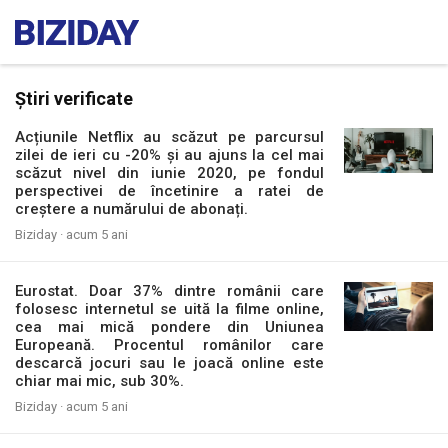
Știri verificate
Acțiunile Netflix au scăzut pe parcursul
zilei de ieri cu -20% și au ajuns la cel mai
scăzut nivel din iunie 2020, pe fondul
perspectivei de încetinire a ratei de
creștere a numărului de abonați.
Biziday ·
acum 5 ani
Eurostat. Doar 37% dintre românii care
folosesc internetul se uită la filme online,
cea mai mică pondere din Uniunea
Europeană. Procentul românilor care
descarcă jocuri sau le joacă online este
chiar mai mic, sub 30%.
Biziday ·
acum 5 ani