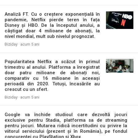
Analiză FT. Cu o creștere exponențială în
pandemie, Netflix pierde teren în fața
Disney și HBO. De la începutul anului, a
câștigat doar 4 milioane de abonați, la
nivel mondial, mult sub nivelul prognozat.
Biziday ·
acum 5 ani
Popularitatea Netflix a scăzut în primul
trimestru al anului. Platforma a înregistrat
doar patru milioane de abonați noi,
comparativ cu 16 milioane în aceeași
perioadă din 2020. Totuși, încasările au
crescut cu un sfert.
Biziday ·
acum 5 ani
Google va închide studioul care dezvoltă jocuri
exclusive pentru Stadia, platforma sa de streaming
pentru jocuri. Mutarea ridică incertitudini cu privire la
viitorul serviciului (prezent și în România), pe fondul
concurenței cu PlayStation și Xbox.