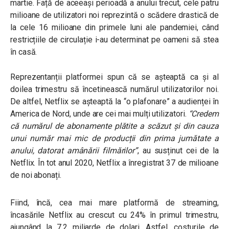
martie.
Față de aceeași perioadă a anului trecut, cele patru
milioane de utilizatori noi reprezintă o scădere drastică de
la cele 16 milioane din primele luni ale pandemiei, când
restricțiile de circulație i-au determinat pe oameni să stea
în casă.
Reprezentanții platformei spun că se așteaptă ca și al
doilea trimestru să încetinească numărul utilizatorilor noi.
De altfel, Netflix se așteaptă la “o plafonare” a audienței în
America de Nord, unde are cei mai mulți utilizatori.
“Credem
că numărul de abonamente plătite a scăzut și din cauza
unui număr mai mic de producții din prima jumătate a
anului, datorat amânării filmărilor”
, au susținut cei de la
Netflix. În tot anul 2020, Netflix a înregistrat 37 de milioane
de noi abonați.
Fiind, încă, cea mai mare platformă de streaming,
încasările Netflix au crescut cu 24% în primul trimestru,
ajungând la 7.2 miliarde de dolari. Astfel, costurile de