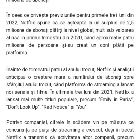
În ceea ce privește previziunile pentru primele trei luni din
2022, Netflix spune că se așteaptă la un surplus de 2,5
milioane de abonați plătiți la nivel global, mult sub valoarea
atinsă în primul trimestru din 2020, când aproximativ patru
milioane de persoane și-au creat un cont plătit pe
platformă.
Înainte de trimestrul patru al anului trecut, Netflix și analiștii
anticipau o creștere mare a numărului de abonați spre
sfârșitul anului trecut, când platforma de streaming a lansat
noi seriale și filme. În ultimele trei luni din 2021, Netflix a
lansat mai multe titluri populare, precum “Emily in Paris”,
“Don’t Look Up”, “Red Notice” și “You”.
Potrivit companiei, cifrele în scădere vin pe măsură ce
concurența pe piața de streaming a crescut, deși în trecut
Netflix a transmis că activitatea altor companii, precum