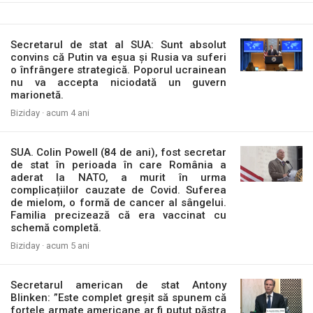
Secretarul de stat al SUA: Sunt absolut
convins că Putin va eșua și Rusia va suferi
o înfrângere strategică. Poporul ucrainean
nu va accepta niciodată un guvern
marionetă.
Biziday ·
acum 4 ani
SUA. Colin Powell (84 de ani), fost secretar
de stat în perioada în care România a
aderat la NATO, a murit în urma
complicațiilor cauzate de Covid. Suferea
de mielom, o formă de cancer al sângelui.
Familia precizează că era vaccinat cu
schemă completă.
Biziday ·
acum 5 ani
Secretarul american de stat Antony
Blinken: ”Este complet greșit să spunem că
forțele armate americane ar fi putut păstra