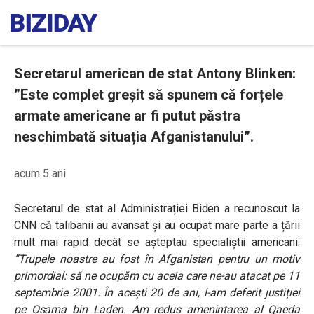
Secretarul american de stat Antony Blinken:
”Este complet greșit să spunem că forțele
armate americane ar fi putut păstra
neschimbată situația Afganistanului”.
acum 5 ani
Secretarul de stat al Administrației Biden a recunoscut la
CNN că talibanii au avansat și au ocupat mare parte a țării
mult mai rapid decât se așteptau specialiștii americani:
”Trupele noastre au fost în Afganistan pentru un motiv
primordial: să ne ocupăm cu aceia care ne-au atacat pe 11
septembrie 2001. În acești 20 de ani, l-am deferit justiției
pe Osama bin Laden. Am redus amenințarea al Qaeda