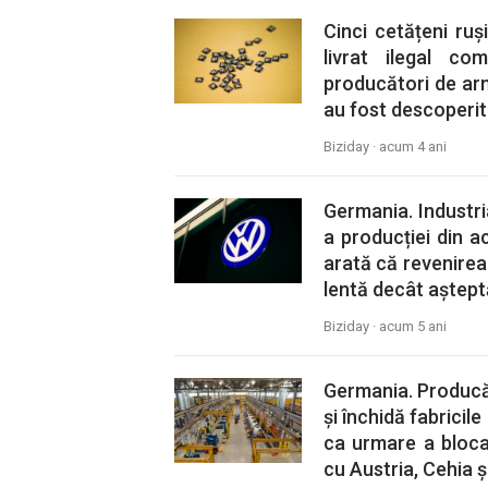
Cinci cetățeni ru
livrat ilegal c
producători de ar
au fost descoperite
Biziday ·
acum 4 ani
Germania. Industri
a producției din a
arată că revenirea
lentă decât așteptăr
Biziday ·
acum 5 ani
Germania. Producăt
și închidă fabricile
ca urmare a bloca
cu Austria, Cehia ș