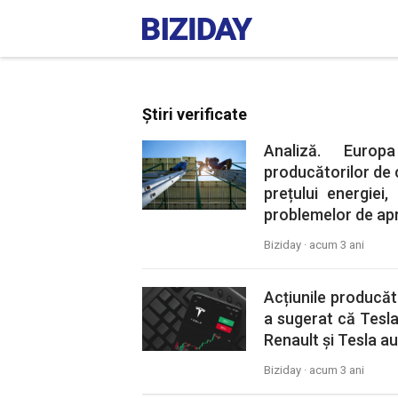
Știri verificate
Analiză. Europ
producătorilor de
prețului energiei
problemelor de ap
Biziday ·
acum 3 ani
Acțiunile producăt
a sugerat că Tesla
Renault și Tesla au
Biziday ·
acum 3 ani