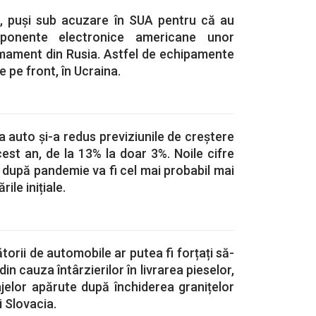
și, puși sub acuzare în SUA pentru că au
omponente electronice americane unor
mament din Rusia. Astfel de echipamente
 pe front, în Ucraina.
a auto și-a redus previziunile de creștere
cest an, de la 13% la doar 3%. Noile cifre
 după pandemie va fi cel mai probabil mai
ile inițiale.
orii de automobile ar putea fi forțați să-
 din cauza întârzierilor în livrarea pieselor,
jelor apărute după închiderea granițelor
i Slovacia.