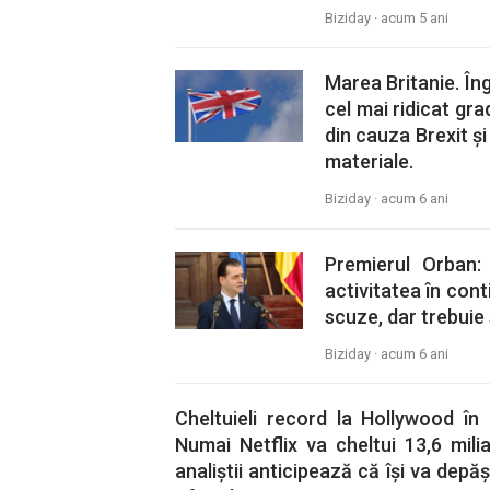
Biziday ·
acum 5 ani
Marea Britanie. Îng
cel mai ridicat grad
din cauza Brexit și
materiale.
Biziday ·
acum 6 ani
Premierul Orban:
activitatea în cont
scuze, dar trebuie
Biziday ·
acum 6 ani
Cheltuieli record la Hollywood în
Numai Netflix va cheltui 13,6 mili
analiștii anticipează că își va depăși