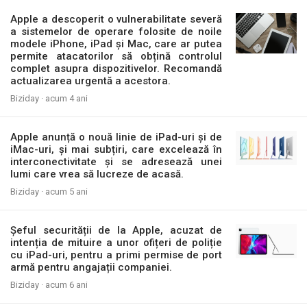
Apple a descoperit o vulnerabilitate severă
a sistemelor de operare folosite de noile
modele iPhone, iPad și Mac, care ar putea
permite atacatorilor să obțină controlul
complet asupra dispozitivelor. Recomandă
actualizarea urgentă a acestora.
Biziday ·
acum 4 ani
Apple anunță o nouă linie de iPad-uri și de
iMac-uri, și mai subțiri, care excelează în
interconectivitate și se adresează unei
lumi care vrea să lucreze de acasă.
Biziday ·
acum 5 ani
Șeful securității de la Apple, acuzat de
intenția de mituire a unor ofițeri de poliție
cu iPad-uri, pentru a primi permise de port
armă pentru angajații companiei.
Biziday ·
acum 6 ani