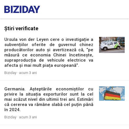
Știri verificate
Ursula von der Leyen cere o investigație a
subvențiilor oferite de guvernul chinez
producătorilor auto și avertizează că, “pe
măsură ce economia Chinei încetinește,
supraproducția de vehicule electrice va
afecta și mai mult piața europeană”.
Biziday ·
acum 3 ani
Germania. Așteptările economiștilor cu
privire la situația exporturilor sunt la cel
mai scăzut nivel din ultimii trei ani. Estimări
că cererea va rămâne slabă cel puțin până
în 2024.
Biziday ·
acum 3 ani