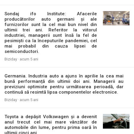
Sondaj ifo Institute: Afacerile
producătorilor auto germani și ale
furnizorilor sunt la cel mai bun nivel din
ultimii trei ani. Referitor la viitorul
industriei, managerii sunt însă la fel de
pesimiști ca la începuturile pandemiei, cel
mai probabil din cauza lipsei de
semiconductori.
Biziday ·
acum 5 ani
Germania. Industria auto a ajuns în aprilie la cea mai
bună performanță din ultimii doi ani. Managerii au
previziuni optimiste pentru următoarea perioadă, dar
continuă să resimtă lipsa componentelor electronice.
Biziday ·
acum 5 ani
Toyota a depășit Volkswagen și a devenit
anul trecut cel mai mare vânzător de
automobile din lume, pentru prima oară în
ultimii cinci ani.