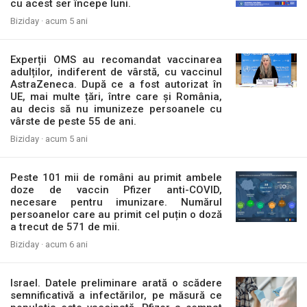
cu acest ser începe luni.
Biziday ·
acum 5 ani
Experții OMS au recomandat vaccinarea
adulților, indiferent de vârstă, cu vaccinul
AstraZeneca. După ce a fost autorizat în
UE, mai multe țări, între care și România,
au decis să nu imunizeze persoanele cu
vârste de peste 55 de ani.
Biziday ·
acum 5 ani
Peste 101 mii de români au primit ambele
doze de vaccin Pfizer anti-COVID,
necesare pentru imunizare. Numărul
persoanelor care au primit cel puțin o doză
a trecut de 571 de mii.
Biziday ·
acum 6 ani
Israel. Datele preliminare arată o scădere
semnificativă a infectărilor, pe măsură ce