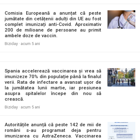
Comisia Europeană a anunțat că peste
jumătate din cetățenii adulți din UE au fost
complet imunizați anti-Covid. Aproximativ
200 de milioane de persoane au primit
ambele doze de vaccin.
Biziday ·
acum 5 ani
Spania accelerează vaccinarea și vrea să
imunizeze 70% din populație până la finalul
verii. Rata de infectare a avansat ușor de
la jumătatea lunii martie, iar presiunea
asupra spitalelor începe din nou să
crească.
Biziday ·
acum 5 ani
Autoritățile anunță că peste 142 de mii de
români s-au programat deja pentru
imunizarea cu AstraZeneca. Vaccinarea