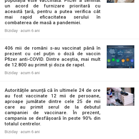
populația este vaccinată. Pfizer a semnat
un acord de furnizare prioritară cu
această țară, pentru a putea verifica cât
mai rapid eficacitatea serului în
combaterea de masă a pandemiei.
Biziday ·
acum 6 ani
406 mii de români s-au vaccinat până în
prezent cu cel puțin o doză de vaccin
Pfizer anti-COVID. Dintre aceștia, mai mult
de 12.800 au primit și doza de rapel.
Biziday ·
acum 6 ani
Autoritățile anunță că în ultimele 24 de ore
au fost vaccinate 12 mii de persoane,
aproape jumătate dintre cele 25 de mii
care au primit serul de la debutul
campaniei de vaccinare. În prezent,
campania se desfășoară în peste 90% din
totalul centrelor.
Biziday ·
acum 6 ani