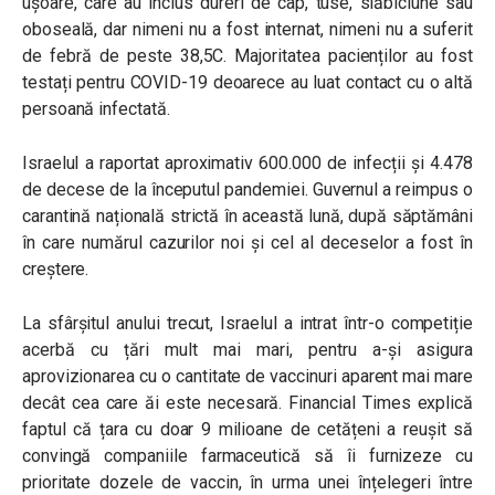
ușoare, care au inclus dureri de cap, tuse, slăbiciune sau
oboseală, dar nimeni nu a fost internat, nimeni nu a suferit
de febră de peste 38,5C. Majoritatea pacienților au fost
testați pentru COVID-19 deoarece au luat contact cu o altă
persoană infectată.
Israelul a raportat aproximativ 600.000 de infecții și 4.478
de decese de la începutul pandemiei. Guvernul a reimpus o
carantină națională strictă în această lună, după săptămâni
în care numărul cazurilor noi și cel al deceselor a fost în
creștere.
La sfârșitul anului trecut, Israelul a intrat într-o competiție
acerbă cu țări mult mai mari, pentru a-și asigura
aprovizionarea cu o cantitate de vaccinuri aparent mai mare
decât cea care ăi este necesară. Financial Times explică
faptul că țara cu doar 9 milioane de cetățeni a reușit să
convingă companiile farmaceutică să îi furnizeze cu
prioritate dozele de vaccin, în urma unei înțelegeri între