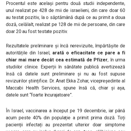
Procentul este același pentru două studii independente,
unul realizat pe 428 de mii de israelieni, din care doar 60
au testat pozitiv, la o săptămână după ce au primit a doua
doză, celălalt, realizat pe 128 de mii de persoane, din care
doar 20 au fost testate pozitiv.
Rezultatele preliminare și încă nerevizuite, împărtășite de
autoritățile din Israel,
arată o eficacitate ce pare a fi
chiar mai mare decât cea estimată de Pfizer
, în urma
studiilor clinice. Experții în sănătate publică avertizează
însă că datele sunt preliminare și nu au fost supuse
revizuirilor științifice. Dr. Anat Ekka Zohar, vicepreședinte al
Maccabi Health Services, spune însă că, chiar și așa,
datele sunt “foarte încurajatoare”.
În Israel, vaccinarea a început pe 19 decembrie, iar până
acum peste 40% din populație a primit prima doză. Toți
pacienții infectați au prezentat ulterior doar simptome