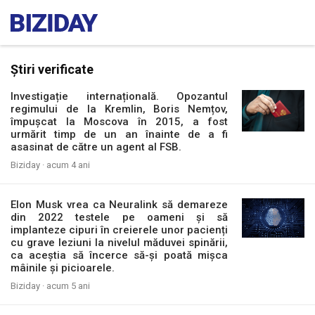
Știri verificate
Investigație internațională. Opozantul
regimului de la Kremlin, Boris Nemțov,
împușcat la Moscova în 2015, a fost
urmărit timp de un an înainte de a fi
asasinat de către un agent al FSB.
Biziday ·
acum 4 ani
Elon Musk vrea ca Neuralink să demareze
din 2022 testele pe oameni și să
implanteze cipuri în creierele unor pacienți
cu grave leziuni la nivelul măduvei spinării,
ca aceștia să încerce să-și poată mișca
mâinile și picioarele.
Biziday ·
acum 5 ani