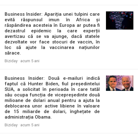
Business Insider: Apariția unei tulpini care
evită răspunsul imun în Africa și
răspândirea acesteia în Europa ar putea fi
dezastrul epidemic la care experții
avertizau că se va ajunge, dacă statele
dezvoltate vor face stocuri de vaccin, în
loc să ajute la vaccinarea națiunilor
sărace.
Biziday ·
acum 5 ani
Business Insider: Două e-mailuri indică
faptul că Hunter Biden, fiul președintelui
SUA, a solicitat în perioada în care tatăl
său ocupa funcția de vicepreședinte două
milioane de dolari anual pentru a ajuta la
deblocarea unor active libiene în valoare
de 15 miliarde de dolari, înghețate de
administrația Obama.
Biziday ·
acum 5 ani