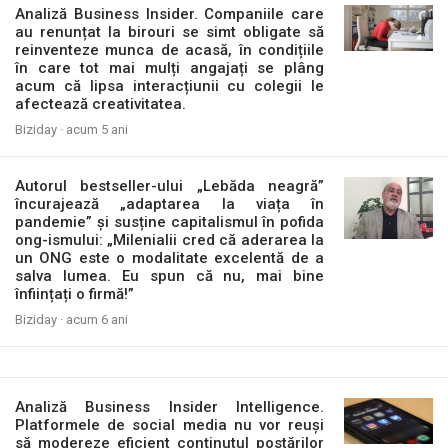
Analiză Business Insider. Companiile care
au renunțat la birouri se simt obligate să
reinventeze munca de acasă, în condițiile
în care tot mai mulți angajați se plâng
acum că lipsa interacțiunii cu colegii le
afectează creativitatea.
Biziday ·
acum 5 ani
Autorul bestseller-ului „Lebăda neagră”
încurajează „adaptarea la viața în
pandemie” și susține capitalismul în pofida
ong-ismului: „Milenialii cred că aderarea la
un ONG este o modalitate excelentă de a
salva lumea. Eu spun că nu, mai bine
înființați o firmă!”
Biziday ·
acum 6 ani
Analiză Business Insider Intelligence.
Platformele de social media nu vor reuși
să modereze eficient conținutul postărilor