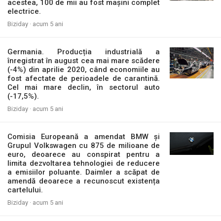
acestea, 100 de mii au fost mașini complet
electrice.
Biziday ·
acum 5 ani
Germania. Producția industrială a
înregistrat în august cea mai mare scădere
(-4%) din aprilie 2020, când economiile au
fost afectate de perioadele de carantină.
Cel mai mare declin, în sectorul auto
(-17,5%).
Biziday ·
acum 5 ani
Comisia Europeană a amendat BMW și
Grupul Volkswagen cu 875 de milioane de
euro, deoarece au conspirat pentru a
limita dezvoltarea tehnologiei de reducere
a emisiilor poluante. Daimler a scăpat de
amendă deoarece a recunoscut existența
cartelului.
Biziday ·
acum 5 ani