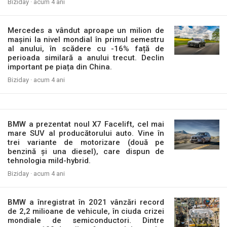
Biziday ·
acum 4 ani
Mercedes a vândut aproape un milion de
mașini la nivel mondial în primul semestru
al anului, în scădere cu -16% față de
perioada similară a anului trecut. Declin
important pe piața din China.
Biziday ·
acum 4 ani
BMW a prezentat noul X7 Facelift, cel mai
mare SUV al producătorului auto. Vine în
trei variante de motorizare (două pe
benzină și una diesel), care dispun de
tehnologia mild-hybrid.
Biziday ·
acum 4 ani
BMW a înregistrat în 2021 vânzări record
de 2,2 milioane de vehicule, în ciuda crizei
mondiale de semiconductori. Dintre