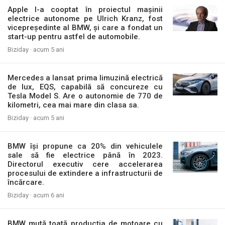
Apple l-a cooptat în proiectul mașinii
electrice autonome pe Ulrich Kranz, fost
vicepreședinte al BMW, și care a fondat un
start-up pentru astfel de automobile.
Biziday ·
acum 5 ani
Mercedes a lansat prima limuzină electrică
de lux, EQS, capabilă să concureze cu
Tesla Model S. Are o autonomie de 770 de
kilometri, cea mai mare din clasa sa.
Biziday ·
acum 5 ani
BMW își propune ca 20% din vehiculele
sale să fie electrice până în 2023.
Directorul executiv cere accelerarea
procesului de extindere a infrastructurii de
încărcare.
Biziday ·
acum 6 ani
BMW mută toată producția de motoare cu