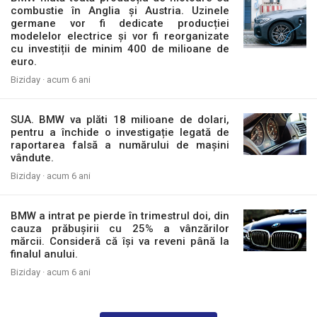
combustie în Anglia și Austria. Uzinele
germane vor fi dedicate producției
modelelor electrice și vor fi reorganizate
cu investiții de minim 400 de milioane de
euro.
Biziday ·
acum 6 ani
SUA. BMW va plăti 18 milioane de dolari,
pentru a închide o investigație legată de
raportarea falsă a numărului de mașini
vândute.
Biziday ·
acum 6 ani
BMW a intrat pe pierde în trimestrul doi, din
cauza prăbușirii cu 25% a vânzărilor
mărcii. Consideră că își va reveni până la
finalul anului.
Biziday ·
acum 6 ani