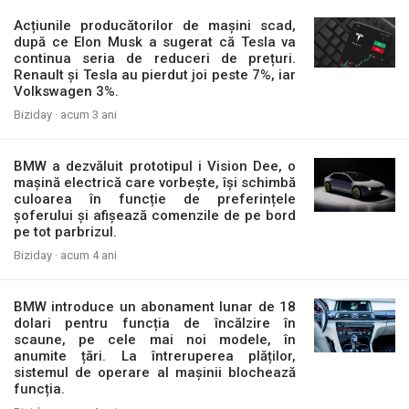
Acțiunile producătorilor de mașini scad,
după ce Elon Musk a sugerat că Tesla va
continua seria de reduceri de prețuri.
Renault și Tesla au pierdut joi peste 7%, iar
Volkswagen 3%.
Biziday ·
acum 3 ani
BMW a dezvăluit prototipul i Vision Dee, o
mașină electrică care vorbește, își schimbă
culoarea în funcție de preferințele
șoferului și afișează comenzile de pe bord
pe tot parbrizul.
Biziday ·
acum 4 ani
BMW introduce un abonament lunar de 18
dolari pentru funcția de încălzire în
scaune, pe cele mai noi modele, în
anumite țări. La întreruperea plăților,
sistemul de operare al mașinii blochează
funcția.