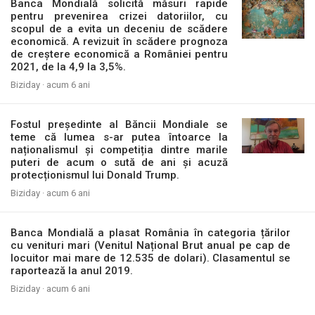
Banca Mondială solicită măsuri rapide
pentru prevenirea crizei datoriilor, cu
scopul de a evita un deceniu de scădere
economică. A revizuit în scădere prognoza
de creștere economică a României pentru
2021, de la 4,9 la 3,5%.
Biziday ·
acum 6 ani
Fostul președinte al Băncii Mondiale se
teme că lumea s-ar putea întoarce la
naționalismul și competiția dintre marile
puteri de acum o sută de ani și acuză
protecționismul lui Donald Trump.
Biziday ·
acum 6 ani
Banca Mondială a plasat România în categoria țărilor
cu venituri mari (Venitul Național Brut anual pe cap de
locuitor mai mare de 12.535 de dolari). Clasamentul se
raportează la anul 2019.
Biziday ·
acum 6 ani