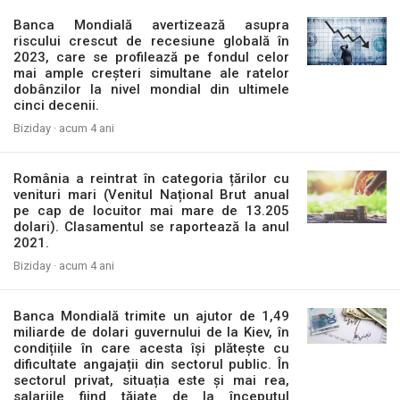
Banca Mondială avertizează asupra
riscului crescut de recesiune globală în
2023, care se profilează pe fondul celor
mai ample creșteri simultane ale ratelor
dobânzilor la nivel mondial din ultimele
cinci decenii.
Biziday ·
acum 4 ani
România a reintrat în categoria țărilor cu
venituri mari (Venitul Național Brut anual
pe cap de locuitor mai mare de 13.205
dolari). Clasamentul se raportează la anul
2021.
Biziday ·
acum 4 ani
Banca Mondială trimite un ajutor de 1,49
miliarde de dolari guvernului de la Kiev, în
condițiile în care acesta își plătește cu
dificultate angajații din sectorul public. În
sectorul privat, situația este și mai rea,
salariile fiind tăiate de la începutul