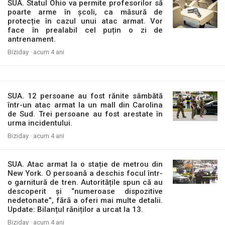
SUA. Statul Ohio va permite profesorilor să
poarte arme în școli, ca măsură de
protecție în cazul unui atac armat. Vor
face în prealabil cel puțin o zi de
antrenament.
Biziday ·
acum 4 ani
SUA. 12 persoane au fost rănite sâmbătă
într-un atac armat la un mall din Carolina
de Sud. Trei persoane au fost arestate în
urma incidentului.
Biziday ·
acum 4 ani
SUA. Atac armat la o stație de metrou din
New York. O persoană a deschis focul într-
o garnitură de tren. Autoritățile spun că au
descoperit și “numeroase dispozitive
nedetonate”, fără a oferi mai multe detalii.
Update: Bilanțul răniților a urcat la 13.
Biziday ·
acum 4 ani