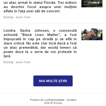
un atac armat în statul Florida. Trei indivizi
au deschis focul asupra unei mulțimi
aflate în fața unei săli de concert.
Biziday ·
acum 5 ani
Londra. Sasha Johnson, o cunoscută
activistă “Black Lives Matter”, a fost
împușcată în cap pe stradă și se află în
stare critică. Nu este clar încă dacă a fost
un atac premeditat, dar există temeri că
poate duce la o serie de noi proteste în
țară.
Biziday ·
acum 5 ani
MAI MULTE ȘTIRI
Politica de confidențialitate
·
Contact
2026 © Biziday