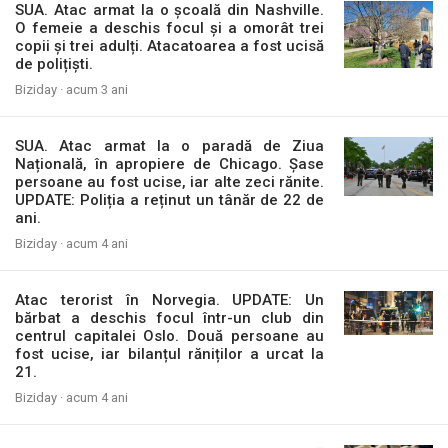
SUA. Atac armat la o școală din Nashville.
O femeie a deschis focul și a omorât trei
copii și trei adulți. Atacatoarea a fost ucisă
de polițiști.
Biziday ·
acum 3 ani
SUA. Atac armat la o paradă de Ziua
Națională, în apropiere de Chicago. Șase
persoane au fost ucise, iar alte zeci rănite.
UPDATE: Poliția a reținut un tânăr de 22 de
ani.
Biziday ·
acum 4 ani
Atac terorist în Norvegia. UPDATE: Un
bărbat a deschis focul într-un club din
centrul capitalei Oslo. Două persoane au
fost ucise, iar bilanțul răniților a urcat la
21.
Biziday ·
acum 4 ani