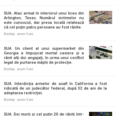
SUA. Atac armat în interiorul unui liceu din
Arlington, Texas. Numărul victimelor nu
este cunoscut, dar presa locală relatează
că cel puțin patru persoane au fost rănite.
Biziday ·
acum 5 ani
SUA. Un client al unui supermarket din
Georgia a împușcat mortal casiera și a
rănit alți doi angajați, în urma unui conflict
legat de purtarea măștii de protecție.
Biziday ·
acum 5 ani
SUA. Interdicția armelor de asalt în California a fost
ridicată de un judecător federal, după 32 de ani de la
adoptarea restricției.
Biziday ·
acum 5 ani
SUA. Doi morți și cel puțin 20 de răniți într-