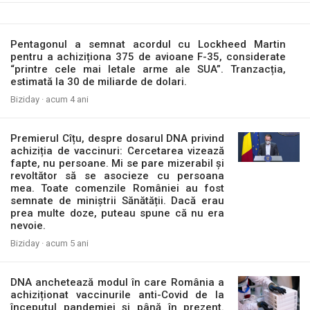
Pentagonul a semnat acordul cu Lockheed Martin
pentru a achiziționa 375 de avioane F-35, considerate
“printre cele mai letale arme ale SUA”. Tranzacția,
estimată la 30 de miliarde de dolari.
Biziday ·
acum 4 ani
Premierul Cîțu, despre dosarul DNA privind
achiziția de vaccinuri: Cercetarea vizează
fapte, nu persoane. Mi se pare mizerabil și
revoltător să se asocieze cu persoana
mea. Toate comenzile României au fost
semnate de miniștrii Sănătății. Dacă erau
prea multe doze, puteau spune că nu era
nevoie.
Biziday ·
acum 5 ani
DNA anchetează modul în care România a
achiziționat vaccinurile anti-Covid de la
începutul pandemiei și până în prezent.