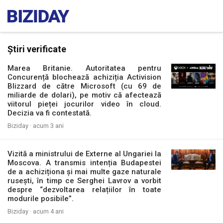
Știri verificate
Marea Britanie. Autoritatea pentru
Concurență blochează achiziția Activision
Blizzard de către Microsoft (cu 69 de
miliarde de dolari), pe motiv că afectează
viitorul pieței jocurilor video în cloud.
Decizia va fi contestată.
Biziday ·
acum 3 ani
Vizită a ministrului de Externe al Ungariei la
Moscova. A transmis intenția Budapestei
de a achiziționa și mai multe gaze naturale
rusești, în timp ce Serghei Lavrov a vorbit
despre “dezvoltarea relațiilor în toate
modurile posibile”.
Biziday ·
acum 4 ani