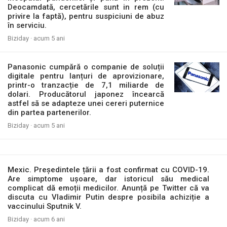
Deocamdată, cercetările sunt in rem (cu
privire la faptă), pentru suspiciuni de abuz
în serviciu.
Biziday ·
acum 5 ani
Panasonic cumpără o companie de soluții
digitale pentru lanțuri de aprovizionare,
printr-o tranzacție de 7,1 miliarde de
dolari. Producătorul japonez încearcă
astfel să se adapteze unei cereri puternice
din partea partenerilor.
Biziday ·
acum 5 ani
Mexic. Președintele țării a fost confirmat cu COVID-19.
Are simptome ușoare, dar istoricul său medical
complicat dă emoții medicilor. Anunță pe Twitter că va
discuta cu Vladimir Putin despre posibila achiziție a
vaccinului Sputnik V.
Biziday ·
acum 6 ani