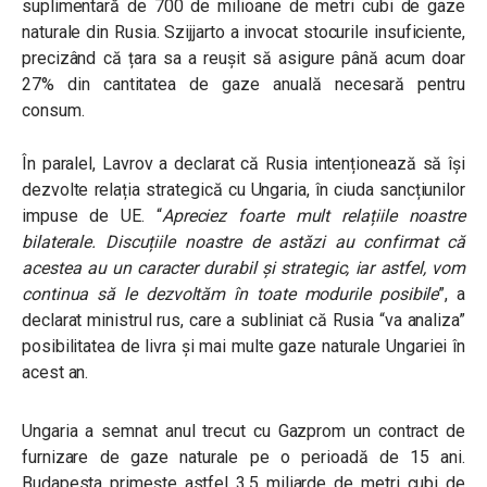
suplimentară de 700 de milioane de metri cubi de gaze
naturale din Rusia.
Szijjarto a invocat stocurile insuficiente,
precizând că țara sa a reușit să asigure până acum doar
27% din cantitatea de gaze anuală necesară pentru
consum.
În paralel, Lavrov a declarat că Rusia intenționează să își
dezvolte relația strategică cu Ungaria, în ciuda sancțiunilor
impuse de UE. “
Apreciez foarte mult relațiile noastre
bilaterale. Discuțiile noastre de astăzi au confirmat că
acestea au un caracter durabil și strategic, iar astfel, vom
continua să le dezvoltăm în toate modurile posibile
”, a
declarat ministrul rus, care a subliniat că Rusia “va analiza”
posibilitatea de livra și mai multe gaze naturale Ungariei în
acest an.
Ungaria a semnat anul trecut cu Gazprom un contract de
furnizare de gaze naturale pe o perioadă de 15 ani.
Budapesta primește astfel 3,5 miliarde de metri cubi de