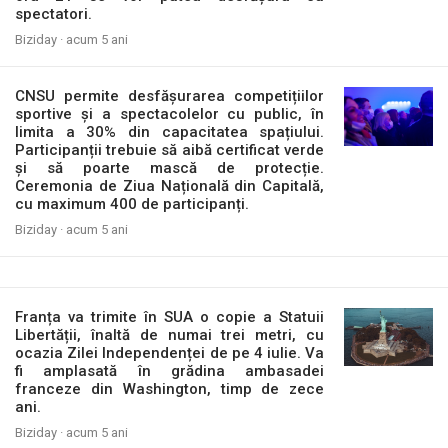
spectatori.
Biziday ·
acum 5 ani
CNSU permite desfășurarea competițiilor
sportive și a spectacolelor cu public, în
limita a 30% din capacitatea spațiului.
Participanții trebuie să aibă certificat verde
și să poarte mască de protecție.
Ceremonia de Ziua Națională din Capitală,
cu maximum 400 de participanți.
Biziday ·
acum 5 ani
Franța va trimite în SUA o copie a Statuii
Libertății, înaltă de numai trei metri, cu
ocazia Zilei Independenței de pe 4 iulie. Va
fi amplasată în grădina ambasadei
franceze din Washington, timp de zece
ani.
Biziday ·
acum 5 ani