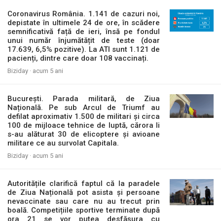
Coronavirus România. 1.141 de cazuri noi,
depistate în ultimele 24 de ore, în scădere
semnificativă față de ieri, însă pe fondul
unui număr înjumătățit de teste (doar
17.639, 6,5% pozitive). La ATI sunt 1.121 de
pacienți, dintre care doar 108 vaccinați.
Biziday ·
acum 5 ani
București. Parada militară, de Ziua
Națională. Pe sub Arcul de Triumf au
defilat aproximativ 1.500 de militari și circa
100 de mijloace tehnice de luptă, cărora li
s-au alăturat 30 de elicoptere și avioane
militare ce au survolat Capitala.
Biziday ·
acum 5 ani
Autoritățile clarifică faptul că la paradele
de Ziua Națională pot asista și persoane
nevaccinate sau care nu au trecut prin
boală. Competițiile sportive terminate după
ora 21 se vor putea desfășura cu