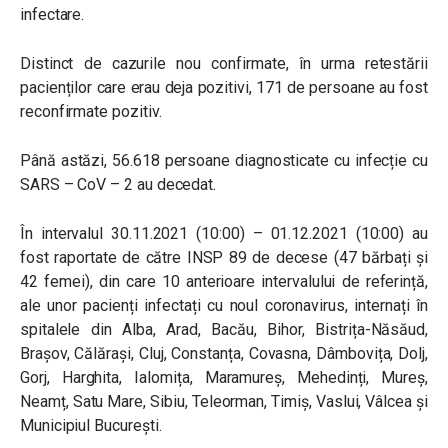
infectare.
Distinct de cazurile nou confirmate, în urma retestării
pacienților care erau deja pozitivi, 171 de persoane au fost
reconfirmate pozitiv.
Până astăzi, 56.618 persoane diagnosticate cu infecție cu
SARS – CoV – 2 au decedat.
În intervalul 30.11.2021 (10:00) – 01.12.2021 (10:00) au
fost raportate de către INSP 89 de decese (47 bărbați și
42 femei), din care 10 anterioare intervalului de referință,
ale unor pacienți infectați cu noul coronavirus, internați în
spitalele din Alba, Arad, Bacău, Bihor, Bistrița-Năsăud,
Brașov, Călărași, Cluj, Constanța, Covasna, Dâmbovița, Dolj,
Gorj, Harghita, Ialomița, Maramureș, Mehedinți, Mureș,
Neamț, Satu Mare, Sibiu, Teleorman, Timiș, Vaslui, Vâlcea și
Municipiul București.