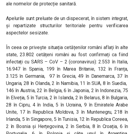
ale normelor de protecție sanitară.
Apelurile sunt preluate de un dispecerat, în sistem integrat,
și repartizate structurilor teritoriale pentru verificarea
aspectelor sesizate.
În ceea ce privește situația cetățenilor români aflați în alte
state, 23.802 cetățeni români au fost confirmați ca fiind
infectați cu SARS – CoV – 2 (coronavirus): 2.553 în Italia,
16.947 în Spania, 199 în Marea Britanie, 132 în Franța,
3.125 în Germania, 97 în Grecia, 49 în Danemarca, 37 în
Ungaria, 28 în Olanda, 2 în Namibia, 11 în SUA, 8 în Suedia,
146 în Austria, 22 în Belgia, 6 în Japonia, 2 în Indonezia, 75
în Elveția, 5 în Turcia, 2 în Islanda, 2 în Belarus, 8 în Bulgaria,
28 în Cipru, 4 în India, 5 în Ucraina, 9 în Emiratele Arabe
Unite, 17 în Republica Moldova, 3 în Muntenegru, 218 în
Irlanda, 5 în Singapore, 5 în Tunisia, 12 în Republica Coreea,
2 în Bosnia și Herțegovina, 2 în Serbia, 8 în Croația, 6 în
Portugalia, 6 în Polonia și câte unul în Argentina,