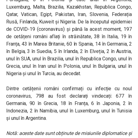
Luxemburg, Malta, Brazilia, Kazakhstan, Republica Congo,
Qatar, Vatican, Egipt, Pakistan, Iran, Slovenia, Federația
Rusă, Finlanda, Kuweit și Nigeria. De la începutul epidemiei
de COVID-19 (coronavirus) și până la acest moment, 197
de cetățeni români aflați în străinătate, 38 în Italia, 19 în
Franța, 43 în Marea Britanie, 60 în Spania, 14 în Germania, 2
în Belgia, 3 în Suedia, 5 în Irlanda, 2 în Elveția, 2 în Austria,
unul în SUA, unul în Brazilia, unul în Republica Congo, unul în
Grecia, unul în Iran unul în Polonia, unul în Bulgaria, unul în
Nigeria și unul în Turcia, au decedat.
Dintre cetățenii români confirmați cu infecție cu noul
coronavirus, 798 au fost declarați vindecați: 677 în
Germania, 90 în Grecia, 18 în Franța, 6 în Japonia, 2 în
Indonezia, 2 în Namibia, unul în Luxemburg, unul în Tunisia
și unul în Argentina.
Notă: aceste date sunt obținute de misiunile diplomatice și