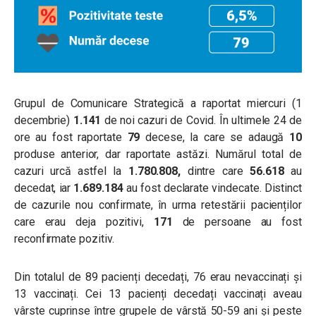
Grupul de Comunicare Strategică a raportat miercuri (1
decembrie)
1.141
de noi cazuri de Covid. În ultimele 24 de
ore au fost raportate
79
decese, la care se adaugă
10
produse anterior, dar raportate astăzi. Numărul total de
cazuri urcă astfel la
1.780.808,
dintre care
56.618
au
decedat, iar
1.689.184
au fost declarate vindecate. Distinct
de cazurile nou confirmate, în urma retestării pacienților
care erau deja pozitivi,
171
de persoane au fost
reconfirmate pozitiv.
Din totalul de 89 pacienți decedați, 76 erau nevaccinați și
13 vaccinați. Cei 13 pacienți decedați vaccinați aveau
vârste cuprinse între grupele de vârstă 50-59 ani și peste