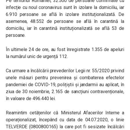
Pe teritoriul României, 32.500 de persoane confirmate cu
infecție cu noul coronavirus sunt în izolare la domiciliu, iar
6.910 persoane se află în izolare instituționalizată. De
asemenea, 48.552 de persoane se află în carantină la
domiciliu, iar în carantină instituționalizată se află 53 de
persoane.
În ultimele 24 de ore, au fost înregistrate 1.355 de apeluri
la numărul unic de urgență 112.
Ca urmare a încălcării prevederilor Legii nr. 55/2020 privind
unele măsuri pentru prevenirea și combaterea efectelor
pandemiei de COVID-19, polițiștii și jandarmii au aplicat, în
ziua de 30 noiembrie, 2.165 de sancțiuni contravenționale,
în valoare de 496.440 lei.
Reamintim cetățenilor că Ministerul Afacerilor Interne a
operaționalizat, începând cu data de 04.07.2020, o linie
TELVERDE (0800800165) la care pot fi sesizate încălcări