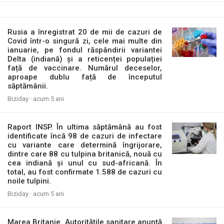
Rusia a înregistrat 20 de mii de cazuri de
Covid într-o singură zi, cele mai multe din
ianuarie, pe fondul răspândirii variantei
Delta (indiană) și a reticenței populației
față de vaccinare. Numărul deceselor,
aproape dublu față de începutul
săptămânii.
Biziday ·
acum 5 ani
Raport INSP. În ultima săptămână au fost
identificate încă 98 de cazuri de infectare
cu variante care determină îngrijorare,
dintre care 88 cu tulpina britanică, nouă cu
cea indiană și unul cu sud-africană. În
total, au fost confirmate 1.588 de cazuri cu
noile tulpini.
Biziday ·
acum 5 ani
Marea Britanie. Autoritățile sanitare anunță