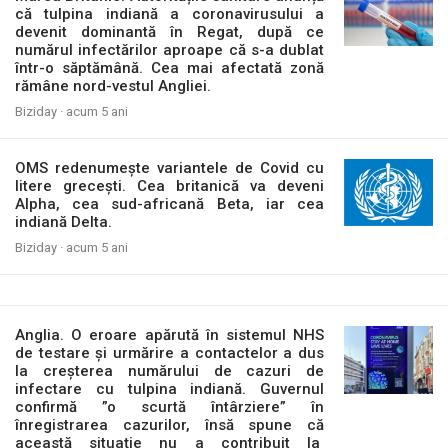
că tulpina indiană a coronavirusului a
devenit dominantă în Regat, după ce
numărul infectărilor aproape că s-a dublat
într-o săptămână. Cea mai afectată zonă
rămâne nord-vestul Angliei.
Biziday ·
acum 5 ani
OMS redenumește variantele de Covid cu
litere grecești. Cea britanică va deveni
Alpha, cea sud-africană Beta, iar cea
indiană Delta.
Biziday ·
acum 5 ani
Anglia. O eroare apărută în sistemul NHS
de testare și urmărire a contactelor a dus
la creșterea numărului de cazuri de
infectare cu tulpina indiană. Guvernul
confirmă ”o scurtă întârziere” în
înregistrarea cazurilor, însă spune că
această situație nu a contribuit la