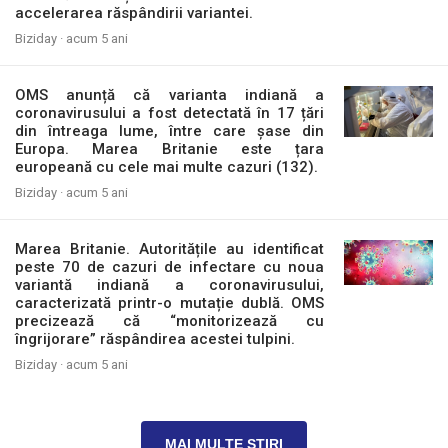
accelerarea răspândirii variantei.
Biziday ·
acum 5 ani
OMS anunță că varianta indiană a
coronavirusului a fost detectată în 17 țări
din întreaga lume, între care șase din
Europa. Marea Britanie este țara
europeană cu cele mai multe cazuri (132).
Biziday ·
acum 5 ani
Marea Britanie. Autoritățile au identificat
peste 70 de cazuri de infectare cu noua
variantă indiană a coronavirusului,
caracterizată printr-o mutație dublă. OMS
precizează că “monitorizează cu
îngrijorare” răspândirea acestei tulpini.
Biziday ·
acum 5 ani
MAI MULTE ȘTIRI