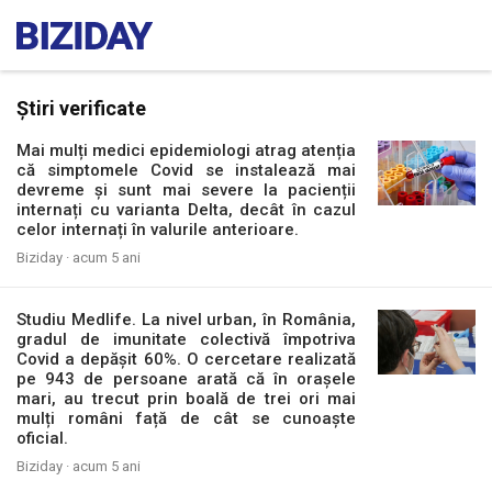
Știri verificate
Mai mulți medici epidemiologi atrag atenția
că simptomele Covid se instalează mai
devreme și sunt mai severe la pacienții
internați cu varianta Delta, decât în cazul
celor internați în valurile anterioare.
Biziday ·
acum 5 ani
Studiu Medlife. La nivel urban, în România,
gradul de imunitate colectivă împotriva
Covid a depășit 60%. O cercetare realizată
pe 943 de persoane arată că în orașele
mari, au trecut prin boală de trei ori mai
mulți români față de cât se cunoaște
oficial.
Biziday ·
acum 5 ani