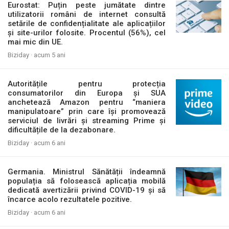
Eurostat: Puțin peste jumătate dintre
utilizatorii români de internet consultă
setările de confidențialitate ale aplicațiilor
și site-urilor folosite. Procentul (56%), cel
mai mic din UE.
Biziday ·
acum 5 ani
Autoritățile pentru protecția
consumatorilor din Europa și SUA
anchetează Amazon pentru “maniera
manipulatoare” prin care își promovează
serviciul de livrări și streaming Prime și
dificultățile de la dezabonare.
Biziday ·
acum 6 ani
Germania. Ministrul Sănătății îndeamnă
populația să folosească aplicația mobilă
dedicată avertizării privind COVID-19 și să
încarce acolo rezultatele pozitive.
Biziday ·
acum 6 ani